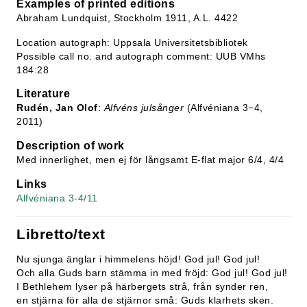
Examples of printed editions
Abraham Lundquist, Stockholm 1911, A.L. 4422
Location autograph: Uppsala Universitetsbibliotek
Possible call no. and autograph comment: UUB VMhs
184:28
Literature
Rudén, Jan Olof
:
Alfvéns julsånger
(Alfvéniana 3−4,
2011)
Description of work
Med innerlighet, men ej för långsamt E-flat major 6/4, 4/4
Links
Alfvéniana 3-4/11
Libretto/text
Nu sjunga änglar i himmelens höjd! God jul! God jul!
Och alla Guds barn stämma in med fröjd: God jul! God jul!
I Bethlehem lyser på härbergets strå, från synder ren,
en stjärna för alla de stjärnor små: Guds klarhets sken.