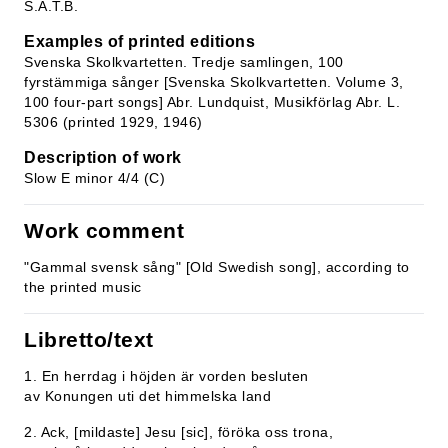
S.A.T.B.
Examples of printed editions
Svenska Skolkvartetten. Tredje samlingen, 100
fyrstämmiga sånger [Svenska Skolkvartetten. Volume 3,
100 four-part songs] Abr. Lundquist, Musikförlag Abr. L.
5306 (printed 1929, 1946)
Description of work
Slow E minor 4/4 (C)
Work comment
"Gammal svensk sång" [Old Swedish song], according to
the printed music
Libretto/text
1. En herrdag i höjden är vorden besluten
av Konungen uti det himmelska land
2. Ack, [mildaste] Jesu [sic], föröka oss trona,