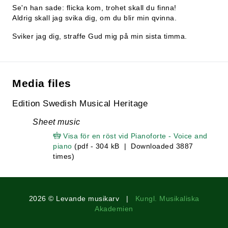
Se'n han sade: flicka kom, trohet skall du finna!
Aldrig skall jag svika dig, om du blir min qvinna.
Sviker jag dig, straffe Gud mig på min sista timma.
Media files
Edition Swedish Musical Heritage
Sheet music
Visa för en röst vid Pianoforte - Voice and
piano
(pdf - 304 kB | Downloaded 3887
times)
2026 © Levande musikarv |
Kungl. Musikaliska
Akademien