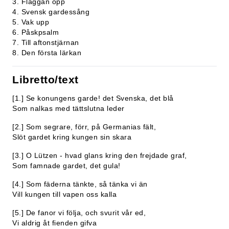
3. Flaggan opp
4. Svensk gardessång
5. Vak upp
6. Påskpsalm
7. Till aftonstjärnan
8. Den första lärkan
Libretto/text
[1.] Se konungens garde! det Svenska, det blå
Som nalkas med tättslutna leder
[2.] Som segrare, förr, på Germanias fält,
Slöt gardet kring kungen sin skara
[3.] O Lützen - hvad glans kring den frejdade graf,
Som famnade gardet, det gula!
[4.] Som fäderna tänkte, så tänka vi än
Vill kungen till vapen oss kalla
[5.] De fanor vi följa, och svurit vår ed,
Vi aldrig åt fienden gifva