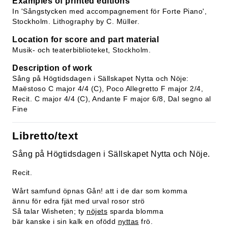
Examples of printed editions
In 'Sångstycken med accompagnement för Forte Piano',
Stockholm. Lithography by C. Müller.
Location for score and part material
Musik- och teaterbiblioteket, Stockholm.
Description of work
Sång på Högtidsdagen i Sällskapet Nytta och Nöje:
Maëstoso C major 4/4 (C), Poco Allegretto F major 2/4,
Recit. C major 4/4 (C), Andante F major 6/8, Dal segno al
Fine
Libretto/text
Sång på Högtidsdagen i Sällskapet Nytta och Nöje.
Recit.
Wårt samfund öpnas Gån! att i de dar som komma
ännu för edra fjät med urval rosor strö
Så talar Wisheten; ty
nöjets
sparda blomma
bär kanske i sin kalk en ofödd
nyttas
frö.