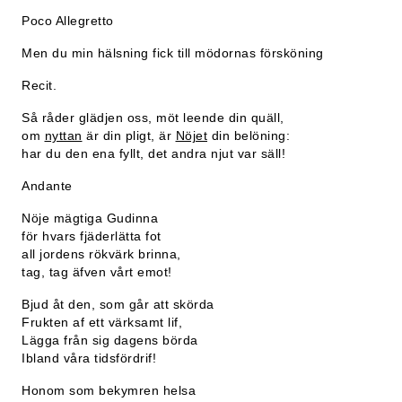
Poco Allegretto
Men du min hälsning fick till mödornas försköning
Recit.
Så råder glädjen oss, möt leende din quäll,
om
nyttan
är din pligt, är
Nöjet
din belöning:
har du den ena fyllt, det andra njut var säll!
Andante
Nöje mägtiga Gudinna
för hvars fjäderlätta fot
all jordens rökvärk brinna,
tag, tag äfven vårt emot!
Bjud åt den, som går att skörda
Frukten af ett värksamt lif,
Lägga från sig dagens börda
Ibland våra tidsfördrif!
Honom som bekymren helsa