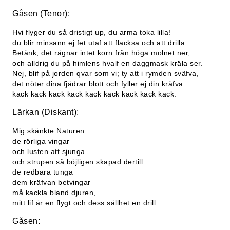
Gåsen (Tenor):
Hvi flyger du så dristigt up, du arma toka lilla!
du blir minsann ej fet utaf att flacksa och att drilla.
Betänk, det rägnar intet korn från höga molnet ner,
och alldrig du på himlens hvalf en daggmask kräla ser.
Nej, blif på jorden qvar som vi; ty att i rymden sväfva,
det nöter dina fjädrar blott och fyller ej din kräfva
kack kack kack kack kack kack kack kack kack.
Lärkan (Diskant):
Mig skänkte Naturen
de rörliga vingar
och lusten att sjunga
och strupen så böjligen skapad dertill
de redbara tunga
dem kräfvan betvingar
må kackla bland djuren,
mitt lif är en flygt och dess sällhet en drill.
Gåsen: