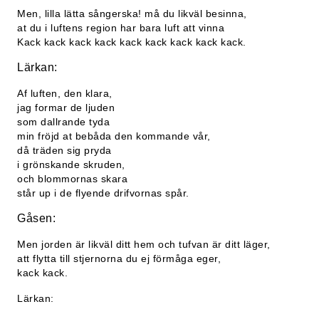
Men, lilla lätta sångerska! må du likväl besinna,
at du i luftens region har bara luft att vinna
Kack kack kack kack kack kack kack kack kack.
Lärkan:
Af luften, den klara,
jag formar de ljuden
som dallrande tyda
min fröjd at bebåda den kommande vår,
då träden sig pryda
i grönskande skruden,
och blommornas skara
står up i de flyende drifvornas spår.
Gåsen:
Men jorden är likväl ditt hem och tufvan är ditt läger,
att flytta till stjernorna du ej förmåga eger,
kack kack.
Lärkan: