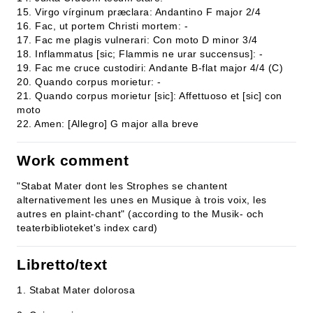
15. Virgo vírginum præclara: Andantino F major 2/4
16. Fac, ut portem Christi mortem: -
17. Fac me plagis vulnerari: Con moto D minor 3/4
18. Inflammatus [sic; Flammis ne urar succensus]: -
19. Fac me cruce custodiri: Andante B-flat major 4/4 (C)
20. Quando corpus morietur: -
21. Quando corpus morietur [sic]: Affettuoso et [sic] con
moto
22. Amen: [Allegro] G major alla breve
Work comment
"Stabat Mater dont les Strophes se chantent
alternativement les unes en Musique à trois voix, les
autres en plaint-chant" (according to the Musik- och
teaterbiblioteket's index card)
Libretto/text
1. Stabat Mater dolorosa