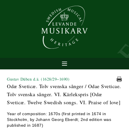
Gustav Düben d.ä.
(1628/29−1690)
Odæ Sveticæ. Tolv svenska sånger / Odae Sveticae.
Tolv svenska sånger. VI. Kärlekspris [Odæ
Sveticæ. Twelve Swedish songs. VI. Praise of love]
Year of composition: 1670s (first printed in 1674 in
Stockholm, by Johann Georg Eberdt; 2nd edition was
published in 1687)