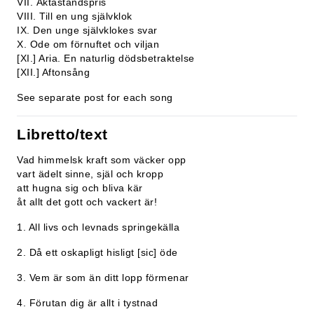
VII. Äktaståndspris
VIII. Till en ung självklok
IX. Den unge självklokes svar
X. Ode om förnuftet och viljan
[XI.] Aria. En naturlig dödsbetraktelse
[XII.] Aftonsång
See separate post for each song
Libretto/text
Vad himmelsk kraft som väcker opp
vart ädelt sinne, själ och kropp
att hugna sig och bliva kär
åt allt det gott och vackert är!
1. All livs och levnads springekälla
2. Då ett oskapligt hisligt [sic] öde
3. Vem är som än ditt lopp förmenar
4. Förutan dig är allt i tystnad