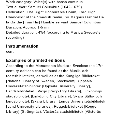
Work category: Voice(s) with basso continuo
Text author: Samuel Columbus (1642-1679)
Dedication: The Right Honourable Count, Lord High
Chancellor of the Swedish realm, Sir Magnus Gabriel De
la Gardie [from His] Humble servant Samuel Columbus
Duration: Approx. 1-5 min
Detailed duration: 4'54 (according to Musica Sveciae's
recording)
Instrumentation
cont
Examples of printed editions
According to the Monumenta Musicae Svecicae the 17th
century editions can be found at the Musik- och
teaterbiblioteket, as well as at the Kungliga Biblioteket
[National Library of Sweden, Stockholm], Uppsala
Universitetsbibliotek [Uppsala University Library],
Landsbiblioteket i Växjö [Växjö City Library], Linköpings
stadsbibliotek [Linköping City Library], Skara Stifts- och
landsbibliotek [Skara Library], Lunds Universitetsbibliotek
[Lund University Libraries], Roggebiblioteket [Rogge
Library] (Strängnäs), Västerås stadsbibliotek [Västerås