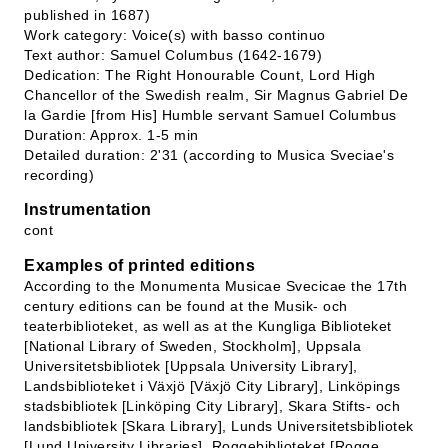
published in 1687)
Work category: Voice(s) with basso continuo
Text author: Samuel Columbus (1642-1679)
Dedication: The Right Honourable Count, Lord High
Chancellor of the Swedish realm, Sir Magnus Gabriel De
la Gardie [from His] Humble servant Samuel Columbus
Duration: Approx. 1-5 min
Detailed duration: 2'31 (according to Musica Sveciae's
recording)
Instrumentation
cont
Examples of printed editions
According to the Monumenta Musicae Svecicae the 17th
century editions can be found at the Musik- och
teaterbiblioteket, as well as at the Kungliga Biblioteket
[National Library of Sweden, Stockholm], Uppsala
Universitetsbibliotek [Uppsala University Library],
Landsbiblioteket i Växjö [Växjö City Library], Linköpings
stadsbibliotek [Linköping City Library], Skara Stifts- och
landsbibliotek [Skara Library], Lunds Universitetsbibliotek
[Lund University Libraries], Roggebiblioteket [Rogge