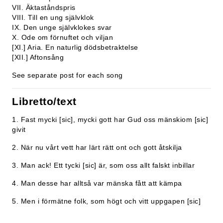
VII. Äktaståndspris
VIII. Till en ung självklok
IX. Den unge självklokes svar
X. Ode om förnuftet och viljan
[XI.] Aria. En naturlig dödsbetraktelse
[XII.] Aftonsång
See separate post for each song
Libretto/text
1. Fast mycki [sic], mycki gott har Gud oss mänskiom [sic]
givit
2. När nu vårt vett har lärt rätt ont och gott åtskilja
3. Man ack! Ett tycki [sic] är, som oss allt falskt inbillar
4. Man desse har alltså var mänska fått att kämpa
5. Men i förmätne folk, som högt och vitt uppgapen [sic]