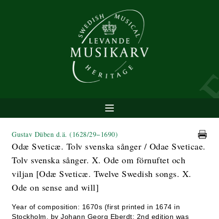
Gustav Düben d.ä.
(1628/29−1690)
Odæ Sveticæ. Tolv svenska sånger / Odae Sveticae.
Tolv svenska sånger. X. Ode om förnuftet och
viljan [Odæ Sveticæ. Twelve Swedish songs. X.
Ode on sense and will]
Year of composition: 1670s (first printed in 1674 in
Stockholm, by Johann Georg Eberdt; 2nd edition was