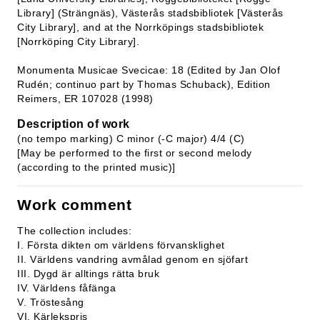
Library] (Strängnäs), Västerås stadsbibliotek [Västerås
City Library], and at the Norrköpings stadsbibliotek
[Norrköping City Library].
Monumenta Musicae Svecicae: 18 (Edited by Jan Olof
Rudén; continuo part by Thomas Schuback), Edition
Reimers, ER 107028 (1998)
Description of work
(no tempo marking) C minor (-C major) 4/4 (C)
[May be performed to the first or second melody
(according to the printed music)]
Work comment
The collection includes:
I. Första dikten om världens förvansklighet
II. Världens vandring avmålad genom en sjöfart
III. Dygd är alltings rätta bruk
IV. Världens fåfänga
V. Tröstesång
VI. Kärlekspris