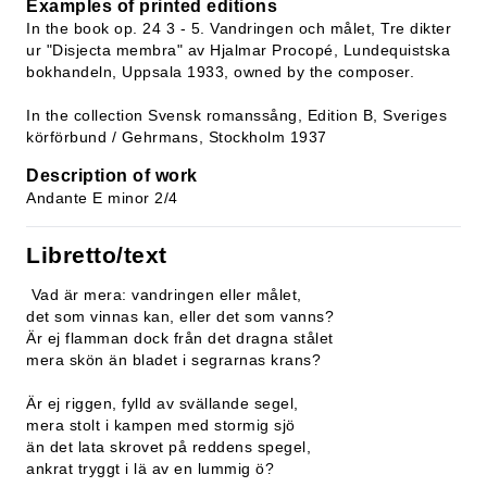
Examples of printed editions
In the book op. 24 3 - 5. Vandringen och målet, Tre dikter
ur "Disjecta membra" av Hjalmar Procopé, Lundequistska
bokhandeln, Uppsala 1933, owned by the composer.
In the collection Svensk romanssång, Edition B, Sveriges
körförbund / Gehrmans, Stockholm 1937
Description of work
Andante E minor 2/4
Libretto/text
Vad är mera: vandringen eller målet,
det som vinnas kan, eller det som vanns?
Är ej flamman dock från det dragna stålet
mera skön än bladet i segrarnas krans?
Är ej riggen, fylld av svällande segel,
mera stolt i kampen med stormig sjö
än det lata skrovet på reddens spegel,
ankrat tryggt i lä av en lummig ö?