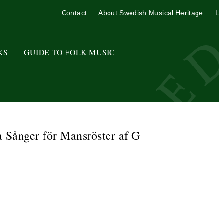
Contact
About Swedish Musical Heritage
L
KS
GUIDE TO FOLK MUSIC
Sånger för Mansröster af G