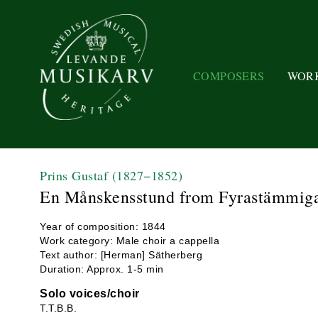
COMPOSERS
WOR
Prins Gustaf
(1827−1852)
En Månskensstund from Fyrastämmiga 
Year of composition: 1844
Work category: Male choir a cappella
Text author: [Herman] Sätherberg
Duration: Approx. 1-5 min
Solo voices/choir
T.T.B.B.