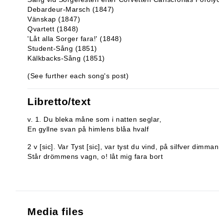
Debardeur-Marsch (1847)
Vänskap (1847)
Qvartett (1848)
'Låt alla Sorger fara!' (1848)
Student-Sång (1851)
Kälkbacks-Sång (1851)
(See further each song's post)
Libretto/text
v. 1. Du bleka måne som i natten seglar,
En gyllne svan på himlens blåa hvalf
2 v [sic]. Var Tyst [sic], var tyst du vind, på silfver dimman 
Står drömmens vagn, o! låt mig fara bort
Media files