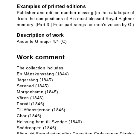
Examples of printed editions
Publisher and edition number missing (in the catalogue of 
'from the compositions of His most blessed Royal Highnes
memory. [Part 3.] Four-part songs for men's voices by G'
Description of work
Andante G major 4/4 (C)
Work comment
The collection includes:
En Månskenssång (1844)
Jägarsång (1845)
Serenad (1845)
Morgonhymn (1845)
Våren (1846)
Farväl (1846)
Till Aftonstjernan (1846)
Chör (1846)
Helsning hem till Sverige (1846)
Snödroppen (1846)
Sång vid Sorgefesten efter Corvetten Carlscronas Förol