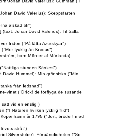
orn/Johan David Valerius): Gumman ("I
/Johan David Valerius): Skeppsfarten
rna älskad bli")
t] (text: Johan David Valerius): Til Salla
ver friden ("På lätta Azurskyar")
 ("Mer lycklig än Kresus")
erström, born Mörner af Mörlanda):
("Nattliga stunden Sänkes")
id David Hummel): Min grönsiska ("Min
n tanka från ledsnad")
e-vinet ("Drick! de förflyga de susande
satt vid en enslig")
 ("I Naturen hvilken lycklig frid")
 i Köpenhamn år 1795 ("Bort, bröder! med
ifvets stråt")
el Silverstolpe): Förgängligheten ("Se