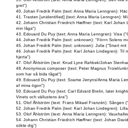
gret")
40. Johan Fredrik Palm (text: Anna Maria Lenngren): Häck
41. Trasten [unidentified] (text: Anna Maria Lenngren): Min
42. Johann Christian Friedrich Hæffner (text: Karl Johan 
min låga")
43. Edouard Du Puy (text: Anna Maria Lenngren): Visa ("
44. Johan Fredrik Palm (text: unknown): "Förrn Solens m
45. Johan Fredrik Palm (text: unknown): Julia ("Snart mit 
46. Johan Fredrik Palm (text: Karl Johan Lindegren): Til m
hjerta")
47. Olof Åhlström (text: Knud Lyne Rahbek/Johan Stenha
48. Anonymous composer (text: Peter Magnus Troiel/unkn
som har så bida tågat")
49. Edouard Du Puy (text: Soame Jenyns/Anna Maria Lenngr
af mina ögon")
50. Edouard Du Puy (text: Carl Edvard Brelin, later knight
Vinets och vällustens ära")
51. Olof Åhlström (text: Frans Mikael Franzén): Sången ("T
52. Johan Fredrik Palm (text: Karl Johan Lindegren): Lilla 
53. Olof Åhlström (text: Anna Maria Lenngren): Vauxhalle
54. Johann Christian Friedrich Hæffner (text: Johan David V
sökte dig")