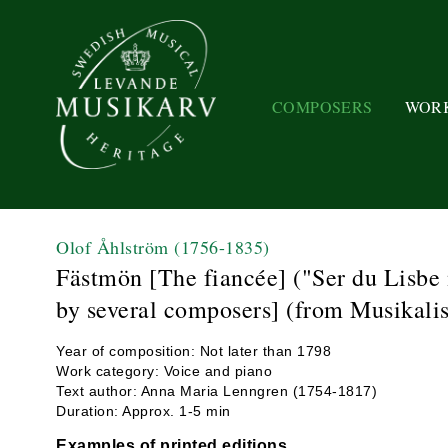
COMPOSERS
WOR
Olof Åhlström
(1756-1835)
Fästmön [The fiancée] ("Ser du Lisb
by several composers] (from Musikalis
Year of composition: Not later than 1798
Work category: Voice and piano
Text author: Anna Maria Lenngren (1754-1817)
Duration: Approx. 1-5 min
Examples of printed editions