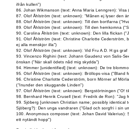
ifrån kullen")
86. Johan Wikmanson (text: Anna Maria Lenngren): Visa 
87. Olof Åhlström (text: unknown): "Månen ej lyser den än
88. Olof Åhlström (text: unknown): Till den bortfarna ("Hv
89. Olof Åhlström (text: unknown): Till den hemkomna ("S
90. Carolina Åhlström (text: unknown): Den lilla flickan (
91. Olof Åhlström (text: Christine Charlotte Cederström, 
ej alla menskjor illa")
92. Olof Åhlström (text: unknown): Vid Fru A.D. H:gs graf (
93. Vincenzo Righini (text: Johann Gaudenz von Salis-See
önskan ("När skall ödets nåd mig skydda")
94. Himmer [unidentified] (text: unknown): De tre blommo
95. Olof Åhlström (text: unknown): Bröllops-visa ("Bland f
96. Christine Charlotte Cederström, born Mörner af Mörl
("Inunder den skuggande Linden")
97. Olof Åhlström (text: unknown): Bergstörtningen ("O! til
98. Bernhard Henrik Crusell (text: Fredrik de Ron): "Jag h
99. Sjöberg [unknown Christian name; possibly identical t
Sjöberg?): Den unga vandraren ("Glad och sorgfri i sin u
100. Anonymous composer (text: Johan David Valerius): S
ett nytändt hopp")