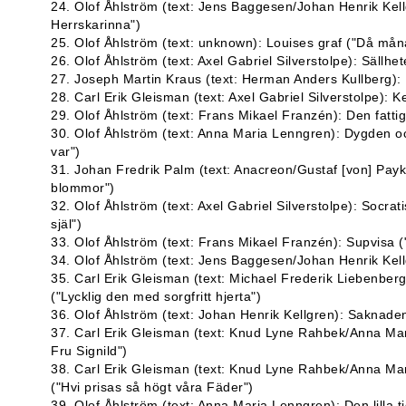
24. Olof Åhlström (text: Jens Baggesen/Johan Henrik Kel
Herrskarinna")
25. Olof Åhlström (text: unknown): Louises graf ("Då måna
26. Olof Åhlström (text: Axel Gabriel Silverstolpe): Sällh
27. Joseph Martin Kraus (text: Herman Anders Kullberg):
28. Carl Erik Gleisman (text: Axel Gabriel Silverstolpe): Ke
29. Olof Åhlström (text: Frans Mikael Franzén): Den fatt
30. Olof Åhlström (text: Anna Maria Lenngren): Dygden oc
var")
31. Johan Fredrik Palm (text: Anacreon/Gustaf [von] Payk
blommor")
32. Olof Åhlström (text: Axel Gabriel Silverstolpe): Socrati
själ")
33. Olof Åhlström (text: Frans Mikael Franzén): Supvisa 
34. Olof Åhlström (text: Jens Baggesen/Johan Henrik Kellg
35. Carl Erik Gleisman (text: Michael Frederik Liebenber
("Lycklig den med sorgfritt hjerta")
36. Olof Åhlström (text: Johan Henrik Kellgren): Saknad
37. Carl Erik Gleisman (text: Knud Lyne Rahbek/Anna M
Fru Signild")
38. Carl Erik Gleisman (text: Knud Lyne Rahbek/Anna Ma
("Hvi prisas så högt våra Fäder")
39. Olof Åhlström (text: Anna Maria Lenngren): Den lilla ti