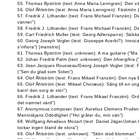
55. Thomas Byström (text: Anna Maria Lenngren): Den välvi
56. Olof Åhlström (text: Anna Maria Lenngren): Fästmön (
57. Fredrik J. Lithander (text: Frans Michael Franzén): De
vänner")
58. Fredrik J. Lithander (text: Frans Michael Franzén): De
59. Carl Friedrich Muller (text: Georg Adlersparre): Sälsk
60. Georg Joseph Vogler (text: Giuseppe Acerbi?): Invocazi
s'infiora") [manstrio]
61. Thomas Byström (text: unknown): A ma guitarre ("Ma G
62. Johan Fredrik Palm (text: unknown): Den öfvergifna ("
63. Jean Jacques Rousseau/Georg Joseph Vogler (text: 
("Sen du glad som Solen")
64. Olof Åhlström (text: Frans Mikael Franzén): Den nya 
65. Olof Åhlström (text: Mikael Choræus): Sång till en 
barn! den sorg är stor")
66. Fredrik J. Lithander (text: Frans Mikael Franzén): Or
det namnet värd")
67. Anonymous composer (text: Aurelius Clemens Prudent
Menniskjans Odödlighet ("Hvi gråter du, min vän")
68. Wolfgang Amadeus Mozart (text: Daniel Jäger/Johan D
lockar ingen bland de stora")
69. Olof Åhlström (text: unknown): "Skön stod blomman"