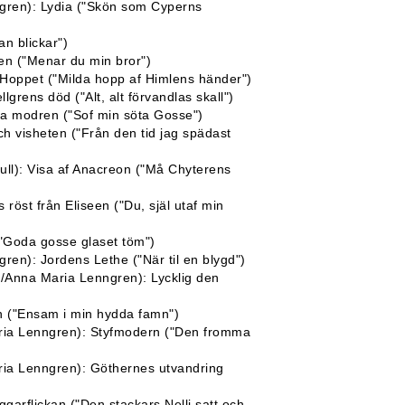
lgren): Lydia ("Skön som Cyperns
n blickar")
eten ("Menar du min bror")
 Hoppet ("Milda hopp af Himlens händer")
llgrens död ("Alt, alt förvandlas skall")
iga modren ("Sof min söta Gosse")
h visheten ("Från den tid jag spädast
ull): Visa af Anacreon ("Må Chyterens
s röst från Eliseen ("Du, själ utaf min
("Goda gosse glaset töm")
ren): Jordens Lethe ("När til en blygd")
g/Anna Maria Lenngren): Lycklig den
en ("Ensam i min hydda famn")
aria Lenngren): Styfmodern ("Den fromma
ria Lenngren): Göthernes utvandring
ggarflickan ("Den stackars Nelli satt och