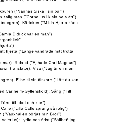
buren ("Nannas Siska i sin bur")
 salig man ("Cornelius lik sin hela ätt")
Lindegren): Kärleken ("Milda Hjerta känn
Gamla Didrick var en man")
orgonblick"
hjerta")
itt hjerta ("Länge vandrade mitt trötta
mmar): Roland ("Ej hade Carl Magnus")
own translator): Visa ("Jag är en man
en): Elise til sin älskare ("Lätt du kan
ed Carlheim-Gyllensköld): Sång ("Till
örst till blod och klor")
Calle ("Lilla Calle sprang så rolig")
n ("Vauxhallen börjas min Bror")
alerius): Lydia och Arist ("Sällhet! jag