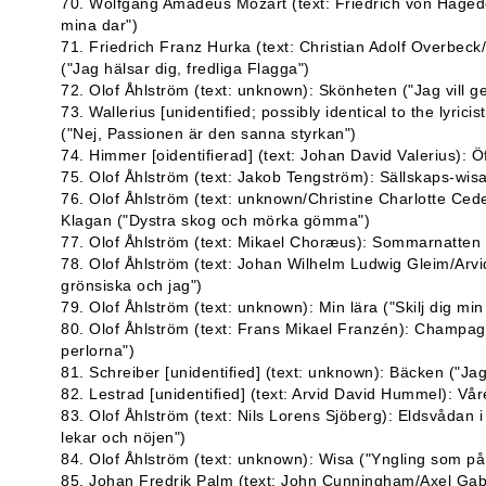
70. Wolfgang Amadeus Mozart (text: Friedrich von Haged
mina dar")
71. Friedrich Franz Hurka (text: Christian Adolf Overbeck
("Jag hälsar dig, fredliga Flagga")
72. Olof Åhlström (text: unknown): Skönheten ("Jag vill ge
73. Wallerius [unidentified; possibly identical to the lyricis
("Nej, Passionen är den sanna styrkan")
74. Himmer [oidentifierad] (text: Johan David Valerius): Öf
75. Olof Åhlström (text: Jakob Tengström): Sällskaps-wisa
76. Olof Åhlström (text: unknown/Christine Charlotte Ced
Klagan ("Dystra skog och mörka gömma")
77. Olof Åhlström (text: Mikael Choræus): Sommarnatten 
78. Olof Åhlström (text: Johan Wilhelm Ludwig Gleim/Arv
grönsiska och jag")
79. Olof Åhlström (text: unknown): Min lära ("Skilj dig mi
80. Olof Åhlström (text: Frans Mikael Franzén): Champagn
perlorna")
81. Schreiber [unidentified] (text: unknown): Bäcken ("Jag 
82. Lestrad [unidentified] (text: Arvid David Hummel): Våren
83. Olof Åhlström (text: Nils Lorens Sjöberg): Eldsvådan
lekar och nöjen")
84. Olof Åhlström (text: unknown): Wisa ("Yngling som på l
85. Johan Fredrik Palm (text: John Cunningham/Axel Gabri