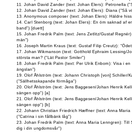
11. Johan David Zander (text: Johan Elers): Petronella ("
12. Johan David Zander (text: Johan Elers): Diana ("Så 
13. Anonymous composer (text: Johan Elers): Häldre hissa
14. Carl Stenborg (text: Johan Elers): En öm saknad af e
band") [duett]
15. Johan Fredrik Palm (text: Jens Zetlitz/Gustaf Regnér)
män")
16. Joseph Martin Kraus (text: Gustaf Filip Creutz): "Ödet s
17. Johan Wikmanson (text: Gotthold Ephraim Lessing/Jo
största man? ("Lät Pastor Smiler")
18. Johan Fredrik Palm (text: Per Ulrik Enbom): Visa i en
ängslan")
19. Olof Åhlström (text: Johann Christoph [von] Schiller/Ka
("Sällhetsskapande förmåga")
20. Olof Åhlström (text: Jens Baggesen/Johan Henrik Kellg
sängen opp") [a]
21. Olof Åhlström (text: Jens Baggesen/Johan Henrik Kellg
sängen opp") [b]
22. Johann Christian Friedrich Hæffner (text: Anna Mari
("Catrina i sin fållbänk låg")
23. Johan Fredrik Palm (text: Anna Maria Lenngren): Till 
dig i din ungdomsvår")