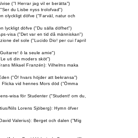
se ("I Herrar jag vil er berätta")
"Ser du Lisbe nyss trolofvad")
n olyckligt döfve ("Farväl, natur och
n lyckligt döfve ("Du sälla döfhet")
aps-visa ("Det var en tid då människan")
one del sole ("Lucido Dio! per cui l'april
uitarre! ô la seule amie")
Le uti din moders sköt")
Frans Mikael Franzén): Vilhelms maka
Eden ("Ö! hvars höjder att bekransa")
ung Flicka vid hennes Mors död ("Ömma
dens-wisa för Studenter ("Student! om du,
ius/Nils Lorens Sjöberg): Hymn öfver
avid Valerius): Berget och dalen ("Mig