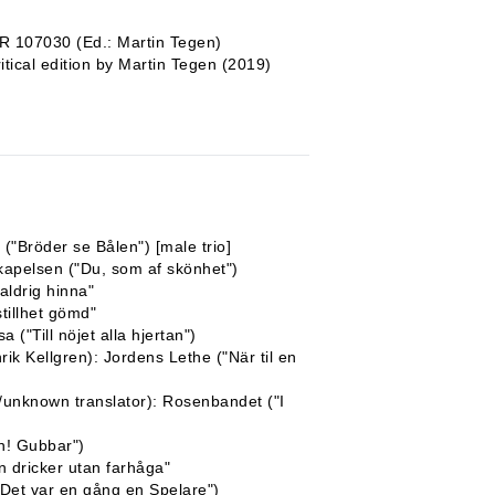
R 107030 (Ed.: Martin Tegen)
tical edition by Martin Tegen (2019)
("Bröder se Bålen") [male trio]
kapelsen ("Du, som af skönhet")
aldrig hinna"
tillhet gömd"
"Till nöjet alla hjertan")
 Kellgren): Jordens Lethe ("När til en
k/unknown translator): Rosenbandet ("I
n! Gubbar")
 dricker utan farhåga"
Det var en gång en Spelare")