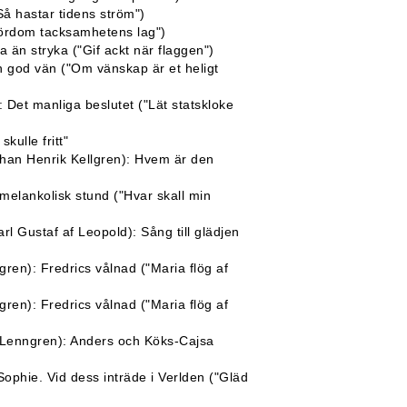
Så hastar tidens ström")
vördom tacksamhetens lag")
 än stryka ("Gif ackt när flaggen")
n god vän ("Om vänskap är et heligt
: Det manliga beslutet ("Lät statskloke
kulle fritt"
han Henrik Kellgren): Hvem är den
 melankolisk stund ("Hvar skall min
rl Gustaf af Leopold): Sång till glädjen
ren): Fredrics vålnad ("Maria flög af
ren): Fredrics vålnad ("Maria flög af
a Lenngren): Anders och Köks-Cajsa
Sophie. Vid dess inträde i Verlden ("Gläd