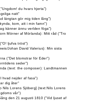
("Ungdom! du hvars hjerta")
gsliga natt"
ad längtan gör mig tiden lång")
kynda, kom, att i min famn")
"Jag känner ännu verlden föga")
born Mörner af Mörlanda): Mitt råd ("Tro
"O! ljufva tröst")
wis/Johan David Valerius): Min sista
rna ("Det blomstrar för Eder")
orntidens seder")
anda (text: the composer): Landtmannen
l hvad nejder af fasa")
ar dig åter"
o Nils Lorens Sjöberg] (text:Nils Lorens
ngdoms vår")
ång den 21 augusti 1810 ("Vid ljuset af