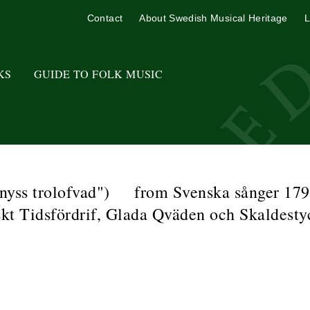
Contact
About Swedish Musical Heritage
L
KS
GUIDE TO FOLK MUSIC
e nyss trolofvad") from Svenska sånger 17
kt Tidsfördrif, Glada Qväden och Skaldestyc