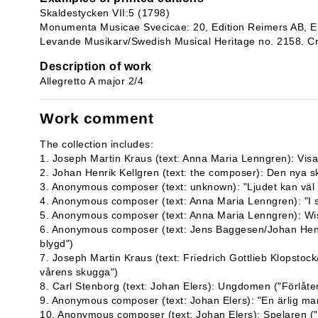
Skaldestycken VII:5 (1798)
Monumenta Musicae Svecicae: 20, Edition Reimers AB, E
Levande Musikarv/Swedish Musical Heritage no. 2158. Cri
Description of work
Allegretto A major 2/4
Work comment
The collection includes:
1. Joseph Martin Kraus (text: Anna Maria Lenngren): Visa 
2. Johan Henrik Kellgren (text: the composer): Den nya s
3. Anonymous composer (text: unknown): "Ljudet kan väl 
4. Anonymous composer (text: Anna Maria Lenngren): "I s
5. Anonymous composer (text: Anna Maria Lenngren): Wisa (
6. Anonymous composer (text: Jens Baggesen/Johan Henrik
blygd")
7. Joseph Martin Kraus (text: Friedrich Gottlieb Klopstoc
vårens skugga")
8. Carl Stenborg (text: Johan Elers): Ungdomen ("Förlåte
9. Anonymous composer (text: Johan Elers): "En ärlig man
10. Anonymous composer (text: Johan Elers): Spelaren ("