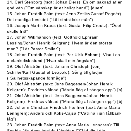
14. Carl Stenborg (text: Johan Elers): En öm saknad af en
god vän ("Om vänskap är et heligt band") [duett]
15. Johan Fredrik Palm (text: Jens Zetlitz/Gustaf Regnér):
Det manliga beslutet ("Lät statskloke män")
16. Joseph Martin Kraus (text: Gustaf Filip Creutz): "Ödet
skulle fritt"
17. Johan Wikmanson (text: Gotthold Ephraim
Lessing/Johan Henrik Kellgren): Hvem är den största
man? ("Lät Pastor Smiler")
18. Johan Fredrik Palm (text: Per Ulrik Enbom): Visa i en
melankolisk stund ("Hvar skall min ängslan")
19. Olof Åhlström (text: Johann Christoph [von]
Schiller/Karl Gustaf af Leopold): Sång till glädjen
("Sällhetsskapande förmåga")
20. Olof Åhlström (text: Jens Baggesen/Johan Henrik
Kellgren): Fredrics vålnad ("Maria flög af sängen opp") [a]
21. Olof Åhlström (text: Jens Baggesen/Johan Henrik
Kellgren): Fredrics vålnad ("Maria flög af sängen opp") [b]
22. Johann Christian Friedrich Hæffner (text: Anna Maria
Lenngren): Anders och Köks-Cajsa ("Catrina i sin fållbänk
låg")
23. Johan Fredrik Palm (text: Anna Maria Lenngren): Till
Sophie. Vid dess inträde i Verlden ("Gläd dig i din