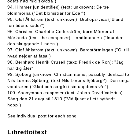
ödets nåd mig skydda")
94. Himmer [unidentified] (text: unknown): De tre
blommorna ("Det blomstrar för Eder")
95. Olof Åhlström (text: unknown): Bröllops-visa ("Bland
forntidens seder")
96. Christine Charlotte Cederström, born Mörner af
Mörlanda (text: the composer): Landtmannen ("Inunder
den skuggande Linden")
97. Olof Åhlström (text: unknown): Bergstörtningen ("O! till
hvad nejder af fasa")
98. Bernhard Henrik Crusell (text: Fredrik de Ron): "Jag
har dig åter"
99. Sjöberg [unknown Christian name; possibly identical to
Nils Lorens Sjöberg] (text:Nils Lorens Sjöberg?): Den unga
vandraren ("Glad och sorgfri i sin ungdoms vår")
100. Anonymous composer (text: Johan David Valerius):
Sång den 21 augusti 1810 ("Vid ljuset af ett nytändt
hopp")
See individual post for each song
Libretto/text