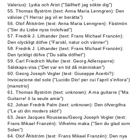
Valerius): Lydia och Arist ("Sällhet! jag sökte dig")
55. Thomas Byström (text: Anna Maria Lenngren): Den
välvise ("I Herrar jag vil er berätta")
56. Olof Åhlström (text: Anna Maria Lenngren): Fästmön
("Ser du Lisbe nyss trolofvad")
57. Fredrik J. Lithander (text: Frans Michael Franzén):
Den olyckligt döfve ("Farväl, natur och vänner")
58. Fredrik J. Lithander (text: Frans Michael Franzén):
Den lyckligt döfve ("Du sälla döfhet")
59. Carl Friedrich Muller (text: Georg Adlersparre):
Sälskaps-visa ("Det var en tid då människan")
60. Georg Joseph Vogler (text: Giuseppe Acerbi?):
Invocazione del sole ("Lucido Dio! per cui l'april s'infiora")
[manstrio]
61. Thomas Byström (text: unknown): A ma guitarre ("Ma
Guitarre! ô la seule amie")
62. Johan Fredrik Palm (text: unknown): Den öfvergifna
("Le uti din moders sköt")
63. Jean Jacques Rousseau/Georg Joseph Vogler (text:
Frans Mikael Franzén): Vilhelms maka ("Sen du glad som
Solen")
64. Olof Åhlström (text: Frans Mikael Franzén): Den nya