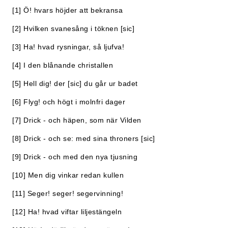
[1] Ö! hvars höjder att bekransa
[2] Hvilken svanesång i töknen [sic]
[3] Ha! hvad rysningar, så ljufva!
[4] I den blånande christallen
[5] Hell dig! der [sic] du går ur badet
[6] Flyg! och högt i molnfri dager
[7] Drick - och häpen, som när Vilden
[8] Drick - och se: med sina throners [sic]
[9] Drick - och med den nya tjusning
[10] Men dig vinkar redan kullen
[11] Seger! seger! segervinning!
[12] Ha! hvad viftar liljestängeln