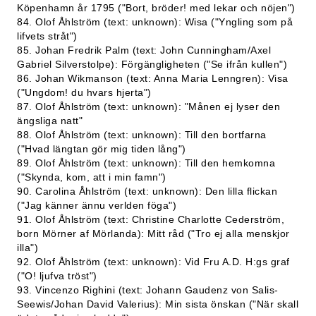
Köpenhamn år 1795 ("Bort, bröder! med lekar och nöjen")
84. Olof Åhlström (text: unknown): Wisa ("Yngling som på
lifvets stråt")
85. Johan Fredrik Palm (text: John Cunningham/Axel
Gabriel Silverstolpe): Förgängligheten ("Se ifrån kullen")
86. Johan Wikmanson (text: Anna Maria Lenngren): Visa
("Ungdom! du hvars hjerta")
87. Olof Åhlström (text: unknown): "Månen ej lyser den
ängsliga natt"
88. Olof Åhlström (text: unknown): Till den bortfarna
("Hvad längtan gör mig tiden lång")
89. Olof Åhlström (text: unknown): Till den hemkomna
("Skynda, kom, att i min famn")
90. Carolina Åhlström (text: unknown): Den lilla flickan
("Jag känner ännu verlden föga")
91. Olof Åhlström (text: Christine Charlotte Cederström,
born Mörner af Mörlanda): Mitt råd ("Tro ej alla menskjor
illa")
92. Olof Åhlström (text: unknown): Vid Fru A.D. H:gs graf
("O! ljufva tröst")
93. Vincenzo Righini (text: Johann Gaudenz von Salis-
Seewis/Johan David Valerius): Min sista önskan ("När skall