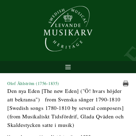
Olof Åhlström
(1756-1835)
Den nya Eden [The new Eden] ("Ö! hvars höjder
att bekransa") from Svenska sånger 1790-1810
[Swedish songs 1780-1810 by several composers]
(from Musikaliskt Tidsfördrif, Glada Qväden och
Skaldestycken satte i musik)