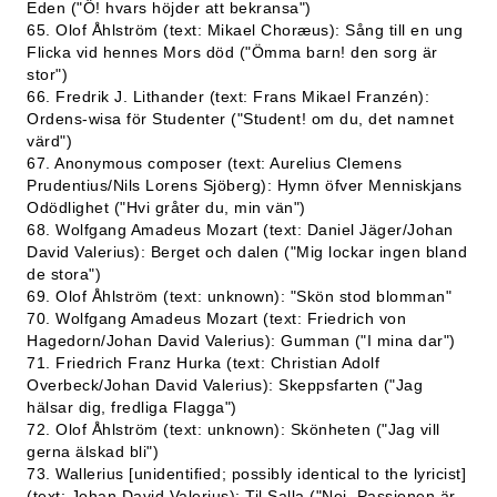
Eden ("Ö! hvars höjder att bekransa")
65. Olof Åhlström (text: Mikael Choræus): Sång till en ung
Flicka vid hennes Mors död ("Ömma barn! den sorg är
stor")
66. Fredrik J. Lithander (text: Frans Mikael Franzén):
Ordens-wisa för Studenter ("Student! om du, det namnet
värd")
67. Anonymous composer (text: Aurelius Clemens
Prudentius/Nils Lorens Sjöberg): Hymn öfver Menniskjans
Odödlighet ("Hvi gråter du, min vän")
68. Wolfgang Amadeus Mozart (text: Daniel Jäger/Johan
David Valerius): Berget och dalen ("Mig lockar ingen bland
de stora")
69. Olof Åhlström (text: unknown): "Skön stod blomman"
70. Wolfgang Amadeus Mozart (text: Friedrich von
Hagedorn/Johan David Valerius): Gumman ("I mina dar")
71. Friedrich Franz Hurka (text: Christian Adolf
Overbeck/Johan David Valerius): Skeppsfarten ("Jag
hälsar dig, fredliga Flagga")
72. Olof Åhlström (text: unknown): Skönheten ("Jag vill
gerna älskad bli")
73. Wallerius [unidentified; possibly identical to the lyricist]
(text: Johan David Valerius): Til Salla ("Nej, Passionen är