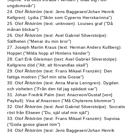
ungdomsvår")
24. Olof Åhlström (text: Jens Baggesen/Johan Henrik
Kellgren): Lydia ("Skön som Cyperns Herrskarinna")
25. Olof Åhlström (text: unknown): Louises graf ("Då
månan blickar")
26. Olof Åhlström (text: Axel Gabriel Silverstolpe):
Sällheten ("Menar du min bror")
27. Joseph Martin Kraus (text: Herman Anders Kullberg):
Hoppet ("Milda hopp af Himlens händer")
28. Carl Erik Gleisman (text: Axel Gabriel Silverstolpe):
Kellgrens död ("Alt, alt förvandlas skall")
29. Olof Åhlström (text: Frans Mikael Franzén): Den
fattiga modren ("Sof min söta Gosse")
30. Olof Åhlström (text: Anna Maria Lenngren): Dygden
och visheten ("Från den tid jag spädast var")
31. Johan Fredrik Palm (text: Anacreon/Gustaf [von]
Paykull): Visa af Anacreon ("Må Chyterens blommor")
32. Olof Åhlström (text: Axel Gabriel Silverstolpe): Socratis
röst från Eliseen ("Du, själ utaf min själ")
33. Olof Åhlström (text: Frans Mikael Franzén): Supvisa
("Goda gosse glaset töm")
34. Olof Åhlström (text: Jens Baggesen/Johan Henrik