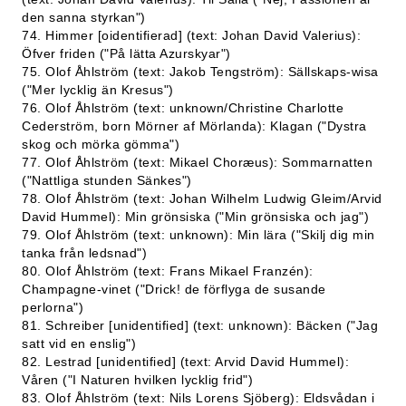
den sanna styrkan")
74. Himmer [oidentifierad] (text: Johan David Valerius):
Öfver friden ("På lätta Azurskyar")
75. Olof Åhlström (text: Jakob Tengström): Sällskaps-wisa
("Mer lycklig än Kresus")
76. Olof Åhlström (text: unknown/Christine Charlotte
Cederström, born Mörner af Mörlanda): Klagan ("Dystra
skog och mörka gömma")
77. Olof Åhlström (text: Mikael Choræus): Sommarnatten
("Nattliga stunden Sänkes")
78. Olof Åhlström (text: Johan Wilhelm Ludwig Gleim/Arvid
David Hummel): Min grönsiska ("Min grönsiska och jag")
79. Olof Åhlström (text: unknown): Min lära ("Skilj dig min
tanka från ledsnad")
80. Olof Åhlström (text: Frans Mikael Franzén):
Champagne-vinet ("Drick! de förflyga de susande
perlorna")
81. Schreiber [unidentified] (text: unknown): Bäcken ("Jag
satt vid en enslig")
82. Lestrad [unidentified] (text: Arvid David Hummel):
Våren ("I Naturen hvilken lycklig frid")
83. Olof Åhlström (text: Nils Lorens Sjöberg): Eldsvådan i