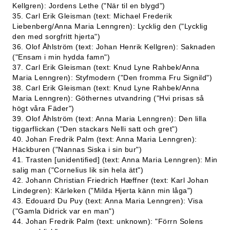
Kellgren): Jordens Lethe ("När til en blygd")
35. Carl Erik Gleisman (text: Michael Frederik
Liebenberg/Anna Maria Lenngren): Lycklig den ("Lycklig
den med sorgfritt hjerta")
36. Olof Åhlström (text: Johan Henrik Kellgren): Saknaden
("Ensam i min hydda famn")
37. Carl Erik Gleisman (text: Knud Lyne Rahbek/Anna
Maria Lenngren): Styfmodern ("Den fromma Fru Signild")
38. Carl Erik Gleisman (text: Knud Lyne Rahbek/Anna
Maria Lenngren): Göthernes utvandring ("Hvi prisas så
högt våra Fäder")
39. Olof Åhlström (text: Anna Maria Lenngren): Den lilla
tiggarflickan ("Den stackars Nelli satt och gret")
40. Johan Fredrik Palm (text: Anna Maria Lenngren):
Häckburen ("Nannas Siska i sin bur")
41. Trasten [unidentified] (text: Anna Maria Lenngren): Min
salig man ("Cornelius lik sin hela ätt")
42. Johann Christian Friedrich Hæffner (text: Karl Johan
Lindegren): Kärleken ("Milda Hjerta känn min låga")
43. Edouard Du Puy (text: Anna Maria Lenngren): Visa
("Gamla Didrick var en man")
44. Johan Fredrik Palm (text: unknown): "Förrn Solens