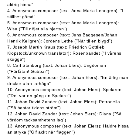
aldrig hinna"
4. Anonymous composer (text: Anna Maria Lenngren): "I
stillhet gömd"
5. Anonymous composer (text: Anna Maria Lenngren):
Wisa ("Till nöjet alla hjertan")
6. Anonymous composer (text: Jens Baggesen/Johan
Henrik Kellgren): Jordens Lethe ("När til en blygd")
7. Joseph Martin Kraus (text: Friedrich Gottlieb
Klopstock/unknown translator): Rosenbandet ("I vårens
skugga")
8. Carl Stenborg (text: Johan Elers): Ungdomen
("Förlåten! Gubbar")
9. Anonymous composer (text: Johan Elers): "En ärlig man
dricker utan farhåga"
10. Anonymous composer (text: Johan Elers): Spelaren
("Det var en gång en Spelare")
11. Johan David Zander (text: Johan Elers): Petronella
("Så hastar tidens ström")
12. Johan David Zander (text: Johan Elers): Diana ("Så
vördom tacksamhetens lag")
13. Anonymous composer (text: Johan Elers): Häldre hissa
än stryka ("Gif ackt när flaggen")