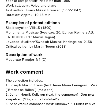
Year of composition: Not later than 1800
Work category: Voice and piano
Text author: Frans Mikael Franzén (1772-1847)
Duration: Approx. 10-15 min
Examples of printed editions
Skaldestycken VIII:15 (1800)
Monumenta Musicae Svecicae: 20, Edition Reimers AB,
ER 107030 (Ed.: Martin Tegen)
Levande Musikarv/Swedish Musical Heritage no. 2158.
Critical edition by Martin Tegen (2019)
Description of work
Moderato F major 4/4 (C)
Work comment
The collection includes:
1. Joseph Martin Kraus (text: Anna Maria Lenngren): Visa
("Bröder se Bålen") [male trio]
2. Johan Henrik Kellgren (text: the composer): Den nya
skapelsen ("Du, som af skönhet")
3. Anonymous composer (text: unknown): "Ljudet kan väl