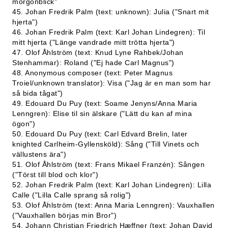
morgonblick"
45. Johan Fredrik Palm (text: unknown): Julia ("Snart mit
hjerta")
46. Johan Fredrik Palm (text: Karl Johan Lindegren): Til
mitt hjerta ("Länge vandrade mitt trötta hjerta")
47. Olof Åhlström (text: Knud Lyne Rahbek/Johan
Stenhammar): Roland ("Ej hade Carl Magnus")
48. Anonymous composer (text: Peter Magnus
Troiel/unknown translator): Visa ("Jag är en man som har
så bida tågat")
49. Edouard Du Puy (text: Soame Jenyns/Anna Maria
Lenngren): Elise til sin älskare ("Lätt du kan af mina
ögon")
50. Edouard Du Puy (text: Carl Edvard Brelin, later
knighted Carlheim-Gyllensköld): Sång ("Till Vinets och
vällustens ära")
51. Olof Åhlström (text: Frans Mikael Franzén): Sången
("Törst till blod och klor")
52. Johan Fredrik Palm (text: Karl Johan Lindegren): Lilla
Calle ("Lilla Calle sprang så rolig")
53. Olof Åhlström (text: Anna Maria Lenngren): Vauxhallen
("Vauxhallen börjas min Bror")
54. Johann Christian Friedrich Hæffner (text: Johan David