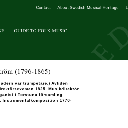
Contact
About Swedish Musical Heritage
L
KS
GUIDE TO FOLK MUSIC
ström
(1796-1865)
adern var trumpetare.) Avliden i
irektörsexemen 1825. Musikdirektör
ganist i Torstuna församling
k Instrumentalkomposition 1770-