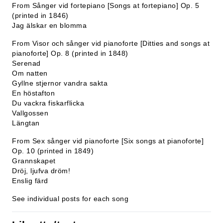
From Sånger vid fortepiano [Songs at fortepiano] Op. 5
(printed in 1846)
Jag älskar en blomma
From Visor och sånger vid pianoforte [Ditties and songs at
pianoforte] Op. 8 (printed in 1848)
Serenad
Om natten
Gyllne stjernor vandra sakta
En höstafton
Du vackra fiskarflicka
Vallgossen
Längtan
From Sex sånger vid pianoforte [Six songs at pianoforte]
Op. 10 (printed in 1849)
Grannskapet
Dröj, ljufva dröm!
Enslig färd
See individual posts for each song