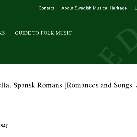
Contact
About Swedish Musical Heritage
L
KS
GUIDE TO FOLK MUSIC
lla. Spansk Romans [Romances and Songs. S
884)]