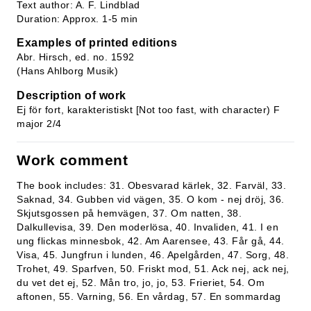
Text author: A. F. Lindblad
Duration: Approx. 1-5 min
Examples of printed editions
Abr. Hirsch, ed. no. 1592
(Hans Ahlborg Musik)
Description of work
Ej för fort, karakteristiskt [Not too fast, with character) F
major 2/4
Work comment
The book includes: 31. Obesvarad kärlek, 32. Farväl, 33.
Saknad, 34. Gubben vid vägen, 35. O kom - nej dröj, 36.
Skjutsgossen på hemvägen, 37. Om natten, 38.
Dalkullevisa, 39. Den moderlösa, 40. Invaliden, 41. I en
ung flickas minnesbok, 42. Am Aarensee, 43. Får gå, 44.
Visa, 45. Jungfrun i lunden, 46. Apelgården, 47. Sorg, 48.
Trohet, 49. Sparfven, 50. Friskt mod, 51. Ack nej, ack nej,
du vet det ej, 52. Mån tro, jo, jo, 53. Frieriet, 54. Om
aftonen, 55. Varning, 56. En vårdag, 57. En sommardag