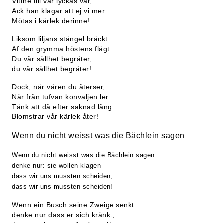
Vittne till vår lyckas vår,
Ack han klagar att ej vi mer
Mötas i kärlek derinne!
Liksom liljans stängel bräckt
Af den grymma höstens flägt
Du vår sällhet begråter,
du vår sällhet begråter!
Dock, när våren du återser,
När från tufvan konvaljen ler
Tänk att då efter saknad lång
Blomstrar vår kärlek åter!
Wenn du nicht weisst was die Bächlein sagen
Wenn du nicht weisst was die Bächlein sagen
denke nur: sie wollen klagen
dass wir uns mussten scheiden,
dass wir uns mussten scheiden!
Wenn ein Busch seine Zweige senkt
denke nur:dass er sich kränkt,