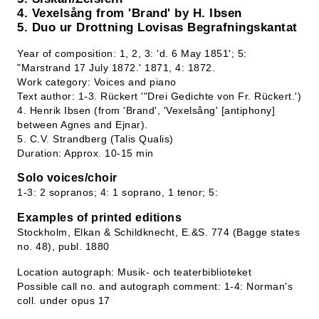
4. Vexelsång from 'Brand' by H. Ibsen
5. Duo ur Drottning Lovisas Begrafningskantat
Year of composition: 1, 2, 3: 'd. 6 May 1851'; 5:
"Marstrand 17 July 1872.' 1871, 4: 1872.
Work category: Voices and piano
Text author: 1-3. Rückert '"Drei Gedichte von Fr. Rückert.')
4. Henrik Ibsen (from 'Brand', 'Vexelsång' [antiphony]
between Agnes and Ejnar).
5. C.V. Strandberg (Talis Qualis)
Duration: Approx. 10-15 min
Solo voices/choir
1-3: 2 sopranos; 4: 1 soprano, 1 tenor; 5:
Examples of printed editions
Stockholm, Elkan & Schildknecht, E.&S. 774 (Bagge states
no. 48), publ. 1880
Location autograph: Musik- och teaterbiblioteket
Possible call no. and autograph comment: 1-4: Norman's
coll. under opus 17