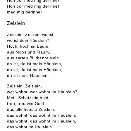
Hon bor med mig derinne!
Hon bor med mig derinne!
med mig derinne!
Zeislein
Zeislein! Zeislein,wo ist,
wo ist dein Häuslein?
Hoch, hoch im Baum
aus Moos und Flaum,
aus zarten Blüthenreislein
da ist, da ist mein Häuslein,
da ist, da ist mein Häuslein,
da ist mein Häuslein.
Zeislein! Zeislein,
wer wohnt, wer wohnt im Häuslein?
Mein Schätzlein hold,
treu, treu wie Gold
das allerliebste Zeislein,
das wohnt, das wohnt im Häuslein,
das wohnt, das wohnt im Häuslein,
das wohnt im Häuslein.