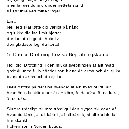
men fanger du mig under nettets spind,
så rør ikke ved mine vinger!
Ejnar:
Nej, jeg skal løfte dig varligt på hånd
og lukke dig ind i mit hjerte:
der kan du lege dit hele liv
den gladeste leg, du lærte!
5. Duo ur Drottning Lovisa Begrafningskantat
Hölj dig, Drottning, i den mjuka svepningen af allt hvad
godt du med fulla händer sått bland de arma och de sjuka,
bland de arma och de sjuka.
Hvila ostörd på det fina hyendet af allt hvad huldt, allt
hvad ömt du skiftat har åt de kära, åt de
dina
, åt de kära,
åt de
dina.
Slumra tröstligt, slumra tröstligt i den trygga skuggan af
hvad du tänkt, af all kärlek, af all kärlek, af all kärlek du
har skänkt
Folken som i Norden bygga.