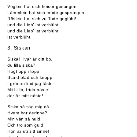
Vöglein hat sich heiser gesungen,
Lämmlein hat sich müde gesprungen,
Röslein hat sich zu Tode geglüht!
und die Lieb' ist verblüht,
und die Lieb' ist verblüht,
ist verblüht.
3. Siskan
Siska! Hvar är ditt bo,
du lilla siska?
Högt opp i topp
Bland blad och knopp
I grönan lind jag fäste
Mitt lilla, frida näste!
der är mitt näste!
Siska så säg mig då
Hvem bor derinne?
Min vän så huld
Och tro som guld
Hon är uti sitt sinne!