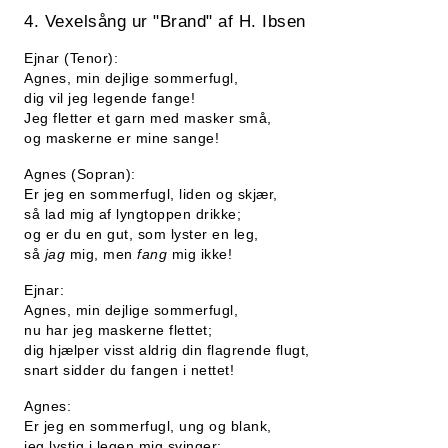
4. Vexelsång ur "Brand" af H. Ibsen
Ejnar (Tenor):
Agnes, min dejlige sommerfugl,
dig vil jeg legende fange!
Jeg fletter et garn med masker små,
og maskerne er mine sange!
Agnes (Sopran):
Er jeg en sommerfugl, liden og skjær,
så lad mig af lyngtoppen drikke;
og er du en gut, som lyster en leg,
så
jag
mig, men
fang
mig ikke!
Ejnar:
Agnes, min dejlige sommerfugl,
nu har jeg maskerne flettet;
dig hjælper visst aldrig din flagrende flugt,
snart sidder du fangen i nettet!
Agnes:
Er jeg en sommerfugl, ung og blank,
jeg lystig i legen mig svinger;