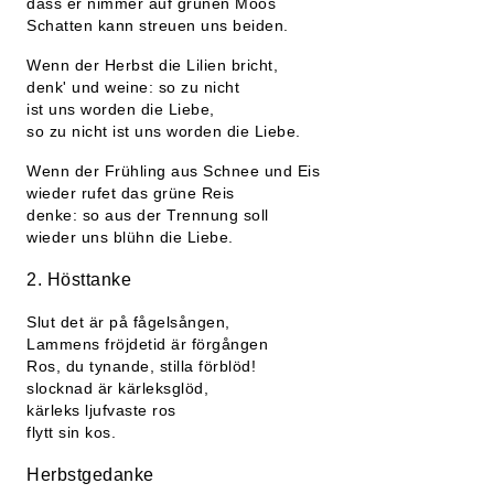
dass er nimmer auf grünen Moos
Schatten kann streuen uns beiden.
Wenn der Herbst die Lilien bricht,
denk' und weine: so zu nicht
ist uns worden die Liebe,
so zu nicht ist uns worden die Liebe.
Wenn der Frühling aus Schnee und Eis
wieder rufet das grüne Reis
denke: so aus der Trennung soll
wieder uns blühn die Liebe.
2. Hösttanke
Slut det är på fågelsången,
Lammens fröjdetid är förgången
Ros, du tynande, stilla förblöd!
slocknad är kärleksglöd,
kärleks ljufvaste ros
flytt sin kos.
Herbstgedanke