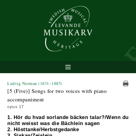
Ludvig Norman
(1831−1885)
[5 (Five)] Songs for two voices with piano
accompaniment
opus 17
1. Hör du hvad sorlande bäcken talar?/Wenn du
nicht weisst was die Bächlein sagen
2. Hösttanke/Herbstgedanke
3. Siskan/Zeislein