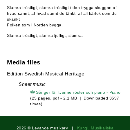
Slumra tröstligt, slumra tröstligt i den trygga skuggan af
hvad sannt, af hvad sannt du tänkt, af all kärlek som du
skänkt
Folken som i Norden bygga.
Slumra tröstligt, slumra ljufligt, slumra.
Media files
Edition Swedish Musical Heritage
Sheet music
Sånger för tvenne röster och piano - Piano
(25 pages, pdf - 2.1 MB | Downloaded 3597
times)
2026 © Levande musikarv |
Kungl. Musikaliska