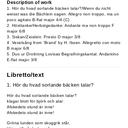
Description of work
1. Hör du hvad sorlande bäcken talar?/Wenn du nicht
weisst was die Bächlein sagen: Allegro non troppo, ma un
poco agitato B-flat major 4/4 (C)
2. Hösttanke/Herbstgedanke: Andante ma non troppo F
major 6/8
3. Siskan/Zeislein: Presto D major 3/8
4. Vexelsång from 'Brand' by H. Ibsen: Allegretto con moto
B major 6/8
5. Duo ur Drottning Lovisas Begrafningskantat: Andantino
E-flat major 3/8
Libretto/text
1. Hör du hvad sorlande bäcken talar?
Hör du hvad sorlande bäcken talar?
klagar blott för björk och alar:
Afskedets stund är inne!
Afskedets stund är inne!
Gröna lunden som skuggrik står,