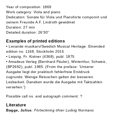
Year of composition: 1869
Work category: Viola and piano
Dedication: Sonate für Viola und Pianoforte componirt und
seinem Freunde A.F. Lindroth gewidmet
Duration: 27 min
Detailed duration: 26'30''
Examples of printed editions
• Levande musikarv/Swedish Musical Heritage. Emended
edition no. 1168, Stockholm 2015
• Leipzig, Fr. Kistner (4368), publ. 1875
• Amadeus Verlag (Bernhard Päuler), Winterthur, Schweiz,
(BP2692), publ. 1985. (From the preface: 'Unserer
Ausgabe liegt der praktisch fehlerfreie Erstdruck
zugrunde. Wenige Retuschen galten der besseren
Lesbarkeit. Daneben wurde die Ausgabe mit Taktzahlen
versehen.')
Possible call no. and autograph comment: ?
Literature
Bagge, Julius
:
Förteckning öfver Ludvig Normans