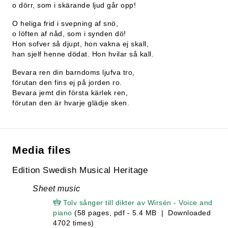
o dörr, som i skärande ljud går opp!
O heliga frid i svepning af snö,
o löften af nåd, som i synden dö!
Hon sofver så djupt, hon vakna ej skall,
han sjelf henne dödat. Hon hvilar så kall.
Bevara ren din barndoms ljufva tro,
förutan den fins ej på jorden ro.
Bevara jemt din första kärlek ren,
förutan den är hvarje glädje sken.
Media files
Edition Swedish Musical Heritage
Sheet music
Tolv sånger till dikter av Wirsén - Voice and
piano
(58 pages, pdf - 5.4 MB | Downloaded
4702 times)