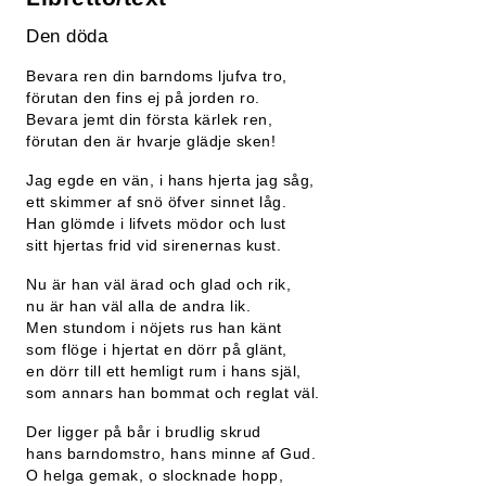
Den döda
Bevara ren din barndoms ljufva tro,
förutan den fins ej på jorden ro.
Bevara jemt din första kärlek ren,
förutan den är hvarje glädje sken!
Jag egde en vän, i hans hjerta jag såg,
ett skimmer af snö öfver sinnet låg.
Han glömde i lifvets mödor och lust
sitt hjertas frid vid sirenernas kust.
Nu är han väl ärad och glad och rik,
nu är han väl alla de andra lik.
Men stundom i nöjets rus han känt
som flöge i hjertat en dörr på glänt,
en dörr till ett hemligt rum i hans själ,
som annars han bommat och reglat väl.
Der ligger på bår i brudlig skrud
hans barndomstro, hans minne af Gud.
O helga gemak, o slocknade hopp,