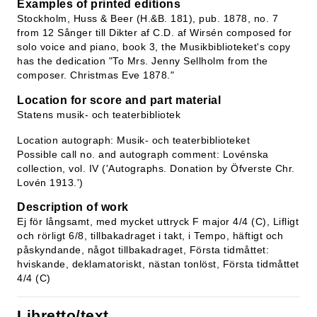
Examples of printed editions
Stockholm, Huss & Beer (H.&B. 181), pub. 1878, no. 7
from 12 Sånger till Dikter af C.D. af Wirsén composed for
solo voice and piano, book 3, the Musikbiblioteket's copy
has the dedication "To Mrs. Jenny Sellholm from the
composer. Christmas Eve 1878."
Location for score and part material
Statens musik- och teaterbibliotek
Location autograph: Musik- och teaterbiblioteket
Possible call no. and autograph comment: Lovénska
collection, vol. IV ('Autographs. Donation by Öfverste Chr.
Lovén 1913.')
Description of work
Ej för långsamt, med mycket uttryck F major 4/4 (C), Lifligt
och rörligt 6/8, tillbakadraget i takt, i Tempo, häftigt och
påskyndande, något tillbakadraget, Första tidmåttet:
hviskande, deklamatoriskt, nästan tonlöst, Första tidmåttet
4/4 (C)
Libretto/text