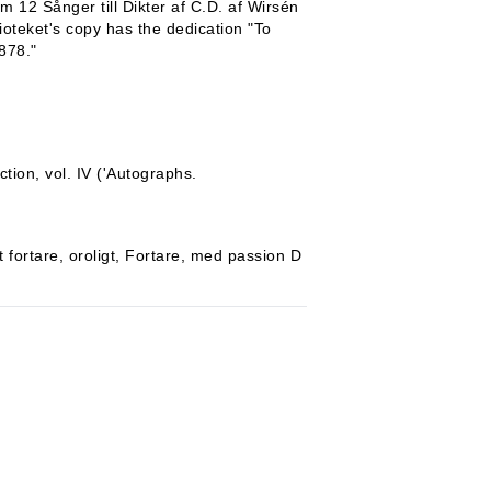
 12 Sånger till Dikter af C.D. af Wirsén
oteket's copy has the dedication "To
878."
tion, vol. IV ('Autographs.
fortare, oroligt, Fortare, med passion D