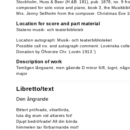
Stockholm, Huss & Beer (H.&B. 181), pub. 1878, no. 9 from
composed for solo voice and piano, book 3, the Musikbibli
Mrs. Jenny Sellholm from the composer. Christmas Eve 1
Location for score and part material
Statens musik- och teaterbibliotek
Location autograph: Musik- och teaterbiblioteket
Possible call no. and autograph comment: Lovénska collec
Donation by Öfverste Chr. Lovén 1913.')
Description of work
Temligen långsamt, men gående D minor 6/8, lugnt, något 
major
Libretto/text
Den ångrande
Bittert pröfvade, vilseförda,
luta dig stum vid altarets fot!
Djupt bedröfvade! All din börda
himmelen tar förbarmande mot!