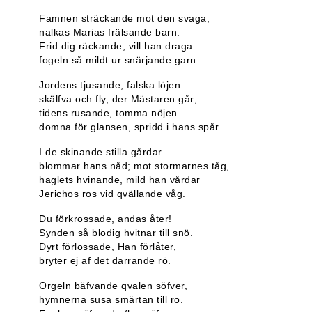
Famnen sträckande mot den svaga,
nalkas Marias frälsande barn.
Frid dig räckande, vill han draga
fogeln så mildt ur snärjande garn.
Jordens tjusande, falska löjen
skälfva och fly, der Mästaren går;
tidens rusande, tomma nöjen
domna för glansen, spridd i hans spår.
I de skinande stilla gårdar
blommar hans nåd; mot stormarnes tåg,
haglets hvinande, mild han vårdar
Jerichos ros vid qvällande våg.
Du förkrossade, andas åter!
Synden så blodig hvitnar till snö.
Dyrt förlossade, Han förlåter,
bryter ej af det darrande rö.
Orgeln bäfvande qvalen söfver,
hymnerna susa smärtan till ro.