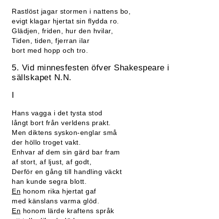
Rastlöst jagar stormen i nattens bo,
evigt klagar hjertat sin flydda ro.
Glädjen, friden, hur den hvilar,
Tiden, tiden, fjerran ilar
bort med hopp och tro.
5. Vid minnesfesten öfver Shakespeare i
sällskapet N.N.
I
Hans vagga i det tysta stod
långt bort från verldens prakt.
Men diktens syskon-englar små
der höllo troget vakt.
Enhvar af dem sin gärd bar fram
af stort, af ljust, af godt,
Derför en gång till handling väckt
han kunde segra blott.
En
honom rika hjertat gaf
med känslans varma glöd.
En
honom lärde kraftens språk