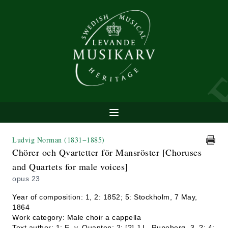
Ludvig Norman
(1831−1885)
Chörer och Qvartetter för Mansröster [Choruses
and Quartets for male voices]
opus 23
Year of composition: 1, 2: 1852; 5: Stockholm, 7 May,
1864
Work category: Male choir a cappella
Text author: 1: E. v. Quanten; 2: [?] J.L. Runeberg, 3. ?; 4: