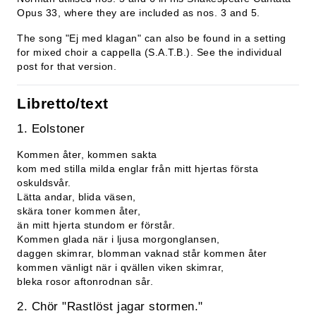
Opus 33, where they are included as nos. 3 and 5.
The song "Ej med klagan" can also be found in a setting
for mixed choir a cappella (S.A.T.B.). See the individual
post for that version.
Libretto/text
1. Eolstoner
Kommen åter, kommen sakta
kom med stilla milda englar från mitt hjertas första
oskuldsvår.
Lätta andar, blida väsen,
skära toner kommen åter,
än mitt hjerta stundom er förstår.
Kommen glada när i ljusa morgonglansen,
daggen skimrar, blomman vaknad står kommen åter
kommen vänligt när i qvällen viken skimrar,
bleka rosor aftonrodnan sår.
2. Chör "Rastlöst jagar stormen."