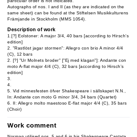
particular order is not indicated.
Autographs of nos. I and II (as they are indicated on the
same sheet) can be found at the Stiftelsen Musikkulturens
Främjande in Stockholm (MMS 1054).
Description of work
1.[?] Eolstoner: A major 3/4, 40 bars [according to Hirsch’s
edition]
2. "Rastlöst jagar stormen": Allegro con brio A minor 4/4
(C), 12 bars
2. [?] "Ur Molnets broder" ["Ej med klagan"]: Andante con
moto A-flat major 4/4 (C), 32 bars [according to Hirsch’s
edition]
3.
4.
5. Vid minnesfesten öfver Shakespeare i sällskapet N.N.,
In: Andante con moto G minor 3/4, 34 bars (Quartet)
6. II: Allegro molto maestoso E-flat major 4/4 (C), 35 bars
(Choir)
Work comment
Norman utilised nos. 5 and 6 in his Shakespeare Cantata