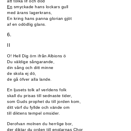
att tolka lif och död
En
smyckade hans lockars gull
med ärans lagerkrans,
En kring hans panna glorian gjöt
af en odödlig glans.
6.
II
O! Hell Dig örn ifrån Albions ö
Du väldige sångarande,
din sång och ditt minne
de skola ej dö,
de gå öfver alla lande.
En ljusets tolk af verldens folk
skall du prisas till sednaste tider,
som Guds prophet du till jorden kom,
ditt värf du fyllde och vände om
till diktens tempel omsider.
Derofvan molnen du herrlige bor,
der diktar du orden till englarnas Chor