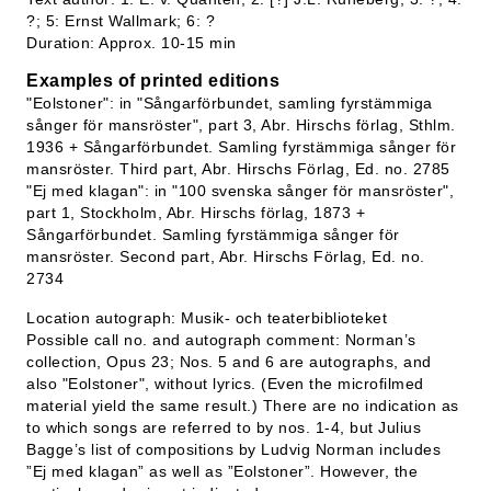
?; 5: Ernst Wallmark; 6: ?
Duration: Approx. 10-15 min
Examples of printed editions
"Eolstoner": in "Sångarförbundet, samling fyrstämmiga
sånger för mansröster", part 3, Abr. Hirschs förlag, Sthlm.
1936 + Sångarförbundet. Samling fyrstämmiga sånger för
mansröster. Third part, Abr. Hirschs Förlag, Ed. no. 2785
"Ej med klagan": in "100 svenska sånger för mansröster",
part 1, Stockholm, Abr. Hirschs förlag, 1873 +
Sångarförbundet. Samling fyrstämmiga sånger för
mansröster. Second part, Abr. Hirschs Förlag, Ed. no.
2734
Location autograph: Musik- och teaterbiblioteket
Possible call no. and autograph comment: Norman’s
collection, Opus 23; Nos. 5 and 6 are autographs, and
also "Eolstoner", without lyrics. (Even the microfilmed
material yield the same result.) There are no indication as
to which songs are referred to by nos. 1-4, but Julius
Bagge’s list of compositions by Ludvig Norman includes
”Ej med klagan” as well as ”Eolstoner”. However, the