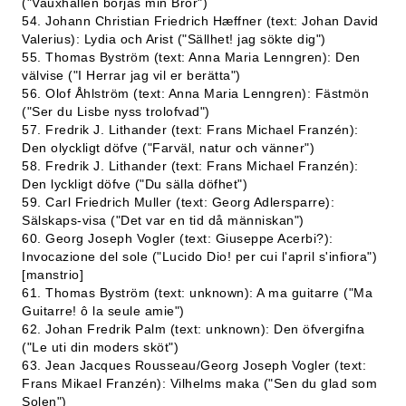
("Vauxhallen börjas min Bror")
54. Johann Christian Friedrich Hæffner (text: Johan David
Valerius): Lydia och Arist ("Sällhet! jag sökte dig")
55. Thomas Byström (text: Anna Maria Lenngren): Den
välvise ("I Herrar jag vil er berätta")
56. Olof Åhlström (text: Anna Maria Lenngren): Fästmön
("Ser du Lisbe nyss trolofvad")
57. Fredrik J. Lithander (text: Frans Michael Franzén):
Den olyckligt döfve ("Farväl, natur och vänner")
58. Fredrik J. Lithander (text: Frans Michael Franzén):
Den lyckligt döfve ("Du sälla döfhet")
59. Carl Friedrich Muller (text: Georg Adlersparre):
Sälskaps-visa ("Det var en tid då människan")
60. Georg Joseph Vogler (text: Giuseppe Acerbi?):
Invocazione del sole ("Lucido Dio! per cui l'april s'infiora")
[manstrio]
61. Thomas Byström (text: unknown): A ma guitarre ("Ma
Guitarre! ô la seule amie")
62. Johan Fredrik Palm (text: unknown): Den öfvergifna
("Le uti din moders sköt")
63. Jean Jacques Rousseau/Georg Joseph Vogler (text:
Frans Mikael Franzén): Vilhelms maka ("Sen du glad som
Solen")