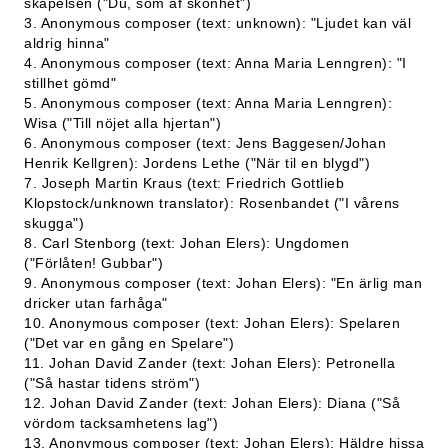
skapelsen ("Du, som af skönhet")
3. Anonymous composer (text: unknown): "Ljudet kan väl
aldrig hinna"
4. Anonymous composer (text: Anna Maria Lenngren): "I
stillhet gömd"
5. Anonymous composer (text: Anna Maria Lenngren):
Wisa ("Till nöjet alla hjertan")
6. Anonymous composer (text: Jens Baggesen/Johan
Henrik Kellgren): Jordens Lethe ("När til en blygd")
7. Joseph Martin Kraus (text: Friedrich Gottlieb
Klopstock/unknown translator): Rosenbandet ("I vårens
skugga")
8. Carl Stenborg (text: Johan Elers): Ungdomen
("Förlåten! Gubbar")
9. Anonymous composer (text: Johan Elers): "En ärlig man
dricker utan farhåga"
10. Anonymous composer (text: Johan Elers): Spelaren
("Det var en gång en Spelare")
11. Johan David Zander (text: Johan Elers): Petronella
("Så hastar tidens ström")
12. Johan David Zander (text: Johan Elers): Diana ("Så
vördom tacksamhetens lag")
13. Anonymous composer (text: Johan Elers): Häldre hissa