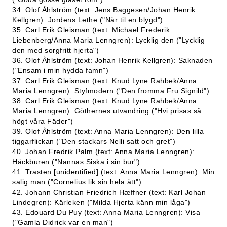
34. Olof Åhlström (text: Jens Baggesen/Johan Henrik
Kellgren): Jordens Lethe ("När til en blygd")
35. Carl Erik Gleisman (text: Michael Frederik
Liebenberg/Anna Maria Lenngren): Lycklig den ("Lycklig
den med sorgfritt hjerta")
36. Olof Åhlström (text: Johan Henrik Kellgren): Saknaden
("Ensam i min hydda famn")
37. Carl Erik Gleisman (text: Knud Lyne Rahbek/Anna
Maria Lenngren): Styfmodern ("Den fromma Fru Signild")
38. Carl Erik Gleisman (text: Knud Lyne Rahbek/Anna
Maria Lenngren): Göthernes utvandring ("Hvi prisas så
högt våra Fäder")
39. Olof Åhlström (text: Anna Maria Lenngren): Den lilla
tiggarflickan ("Den stackars Nelli satt och gret")
40. Johan Fredrik Palm (text: Anna Maria Lenngren):
Häckburen ("Nannas Siska i sin bur")
41. Trasten [unidentified] (text: Anna Maria Lenngren): Min
salig man ("Cornelius lik sin hela ätt")
42. Johann Christian Friedrich Hæffner (text: Karl Johan
Lindegren): Kärleken ("Milda Hjerta känn min låga")
43. Edouard Du Puy (text: Anna Maria Lenngren): Visa
("Gamla Didrick var en man")