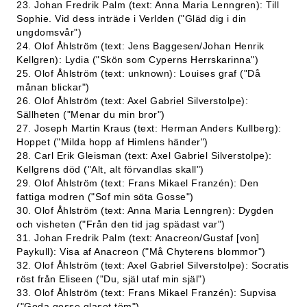
23. Johan Fredrik Palm (text: Anna Maria Lenngren): Till
Sophie. Vid dess inträde i Verlden ("Gläd dig i din
ungdomsvår")
24. Olof Åhlström (text: Jens Baggesen/Johan Henrik
Kellgren): Lydia ("Skön som Cyperns Herrskarinna")
25. Olof Åhlström (text: unknown): Louises graf ("Då
månan blickar")
26. Olof Åhlström (text: Axel Gabriel Silverstolpe):
Sällheten ("Menar du min bror")
27. Joseph Martin Kraus (text: Herman Anders Kullberg):
Hoppet ("Milda hopp af Himlens händer")
28. Carl Erik Gleisman (text: Axel Gabriel Silverstolpe):
Kellgrens död ("Alt, alt förvandlas skall")
29. Olof Åhlström (text: Frans Mikael Franzén): Den
fattiga modren ("Sof min söta Gosse")
30. Olof Åhlström (text: Anna Maria Lenngren): Dygden
och visheten ("Från den tid jag spädast var")
31. Johan Fredrik Palm (text: Anacreon/Gustaf [von]
Paykull): Visa af Anacreon ("Må Chyterens blommor")
32. Olof Åhlström (text: Axel Gabriel Silverstolpe): Socratis
röst från Eliseen ("Du, själ utaf min själ")
33. Olof Åhlström (text: Frans Mikael Franzén): Supvisa
("Goda gosse glaset töm")