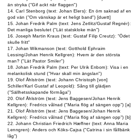
än stryka ("Gif ackt när flaggen")
14. Carl Stenborg (text: Johan Elers): En öm saknad af en
god vän ("Om vänskap är et heligt band") [duett]
15. Johan Fredrik Palm (text: Jens Zetlitz/Gustaf Regnér):
Det manliga beslutet ("Lät statskloke män")
16. Joseph Martin Kraus (text: Gustaf Filip Creutz): "Ödet
skulle fritt"
17. Johan Wikmanson (text: Gotthold Ephraim
Lessing/Johan Henrik Kellgren): Hvem är den största
man? ("Lät Pastor Smiler")
18. Johan Fredrik Palm (text: Per Ulrik Enbom): Visa i en
melankolisk stund ("Hvar skall min ängslan")
19. Olof Åhlström (text: Johann Christoph [von]
Schiller/Karl Gustaf af Leopold): Sång till glädjen
("Sällhetsskapande förmåga")
20. Olof Åhlström (text: Jens Baggesen/Johan Henrik
Kellgren): Fredrics vålnad ("Maria flög af sängen opp") [a]
21. Olof Åhlström (text: Jens Baggesen/Johan Henrik
Kellgren): Fredrics vålnad ("Maria flög af sängen opp") [b]
22. Johann Christian Friedrich Hæffner (text: Anna Maria
Lenngren): Anders och Köks-Cajsa ("Catrina i sin fållbänk
låg")