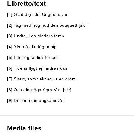
Libretto/text
[1] Gläd dig i din Ungdomsvår
[2] Tag med högmod den bouquett [sic]
[3] Undfå, i en Moders famn
[4] Yfs, då alla fägna sig
[5] Intet ögnablick förspill
[6] Tidens flygt ej hindras kan
[7] Snart, som vaknad ur en dröm
[8] Och din tröga Ägta-Vän [sic]
[9] Derför, i din ungsomsvår
Media files