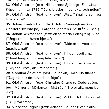
83. Olof Åhlström (text: Nils Lorens Sjöberg): Eldsvådan i
Köpenhamn år 1795 ("Bort, bröder! med lekar och nöjen")
84. Olof Åhlström (text: unknown): Wisa ("Yngling som på
lifvets stråt")
85. Johan Fredrik Palm (text: John Cunningham/Axel
Gabriel Silverstolpe): Förgängligheten ("Se ifrån kullen")
86. Johan Wikmanson (text: Anna Maria Lenngren): Visa
("Ungdom! du hvars hjerta")
87. Olof Åhlström (text: unknown): "Månen ej lyser den
ängsliga natt"
88. Olof Åhlström (text: unknown): Till den bortfarna
("Hvad längtan gör mig tiden lång")
89. Olof Åhlström (text: unknown): Till den hemkomna
("Skynda, kom, att i min famn")
90. Carolina Åhlström (text: unknown): Den lilla flickan
("Jag känner ännu verlden föga")
91. Olof Åhlström (text: Christine Charlotte Cederström,
born Mörner af Mörlanda): Mitt råd ("Tro ej alla menskjor
illa")
92. Olof Åhlström (text: unknown): Vid Fru A.D. H:gs graf
("O! ljufva tröst")
93. Vincenzo Righini (text: Johann Gaudenz von Salis-