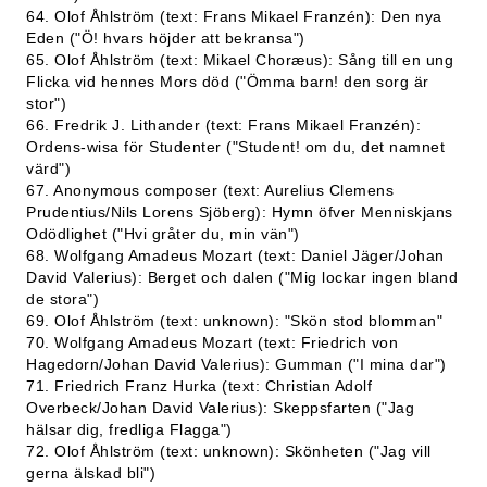
64. Olof Åhlström (text: Frans Mikael Franzén): Den nya
Eden ("Ö! hvars höjder att bekransa")
65. Olof Åhlström (text: Mikael Choræus): Sång till en ung
Flicka vid hennes Mors död ("Ömma barn! den sorg är
stor")
66. Fredrik J. Lithander (text: Frans Mikael Franzén):
Ordens-wisa för Studenter ("Student! om du, det namnet
värd")
67. Anonymous composer (text: Aurelius Clemens
Prudentius/Nils Lorens Sjöberg): Hymn öfver Menniskjans
Odödlighet ("Hvi gråter du, min vän")
68. Wolfgang Amadeus Mozart (text: Daniel Jäger/Johan
David Valerius): Berget och dalen ("Mig lockar ingen bland
de stora")
69. Olof Åhlström (text: unknown): "Skön stod blomman"
70. Wolfgang Amadeus Mozart (text: Friedrich von
Hagedorn/Johan David Valerius): Gumman ("I mina dar")
71. Friedrich Franz Hurka (text: Christian Adolf
Overbeck/Johan David Valerius): Skeppsfarten ("Jag
hälsar dig, fredliga Flagga")
72. Olof Åhlström (text: unknown): Skönheten ("Jag vill
gerna älskad bli")