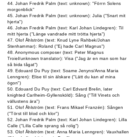
44. Johan Fredrik Palm (text: unknown): "Förrn Solens
morgonblick"
45. Johan Fredrik Palm (text: unknown): Julia ("Snart mit
hjerta")
46. Johan Fredrik Palm (text: Karl Johan Lindegren): Til
mitt hjerta ("Länge vandrade mitt trötta hjerta")
47. Olof Åhlström (text: Knud Lyne Rahbek/Johan
Stenhammar): Roland ("Ej hade Carl Magnus")
48. Anonymous composer (text: Peter Magnus
Troiel/unknown translator): Visa ("Jag är en man som har
så bida tågat")
49. Edouard Du Puy (text: Soame Jenyns/Anna Maria
Lenngren): Elise til sin älskare ("Lätt du kan af mina
ögon")
50. Edouard Du Puy (text: Carl Edvard Brelin, later
knighted Carlheim-Gyllensköld): Sång ("Till Vinets och
vällustens ära")
51. Olof Åhlström (text: Frans Mikael Franzén): Sången
("Törst till blod och klor")
52. Johan Fredrik Palm (text: Karl Johan Lindegren): Lilla
Calle ("Lilla Calle sprang så rolig")
53. Olof Åhlström (text: Anna Maria Lenngren): Vauxhallen