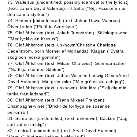
73. Wallerius [unidentified; possibly identical to the lyricist]
(text: Johan David Valerius): Til Salla ("Nej, Passionen är
den sanna styrkan")
74. Himmer [oidentifierad] (text: Johan David Valerius):
Öfver friden ("På lätta Azurskyar")
75. Olof Åhlström (text: Jakob Tengström): Sällskaps-wisa
("Mer lycklig än Kresus")
76. Olof Åhlström (text: unknown/Christine Charlotte
Cederström, born Mörner af Mörlanda): Klagan ("Dystra
skog och mörka gömma")
77. Olof Åhlström (text: Mikael Choræus): Sommarnatten
("Nattliga stunden Sänkes")
78. Olof Åhlström (text: Johan Wilhelm Ludwig Gleim/Arvid
David Hummel): Min grönsiska ("Min grönsiska och jag")
79. Olof Åhlström (text: unknown): Min lära ("Skilj dig min
tanka från ledsnad")
80. Olof Åhlström (text: Frans Mikael Franzén):
Champagne-vinet ("Drick! de förflyga de susande
perlorna")
81. Schreiber [unidentified] (text: unknown): Bäcken ("Jag
satt vid en enslig")
82. Lestrad [unidentified] (text: Arvid David Hummel):
Våren ("I Naturen hvilken lycklig frid")