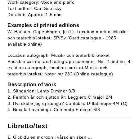
Work category: Voice and piano
Text author: Carl Snoilsky
Duration: Approx. 1-5 min
Examples of printed editions
W. Hansen, Copenhagen, [n.d.]. Location mark at Musik-
och teaterbiblioteket: SP/Sv (Card catalogue - 1985,
available online)
Location autograph: Musik- och teaterbiblioteket
Possible call no. and autograph comment: No. 2 and no. 4
exist as autograph, location mark at Musik- och
teaterbiblioteket: Noter rar 232 (Online catalogue)
Description of work
1. Sångarlön: Lento D minor 3/8
2. Femton år och sjutton år: Leggiero C major 2/4
3. Hvi skulle jag ej sjunga? Cantabile D-flat major 4/4 (C)
4. Nina la Lavandaja: Con moto E major 6/8
Libretto/text
1. Gick du en morgon i vårsolen sken ...