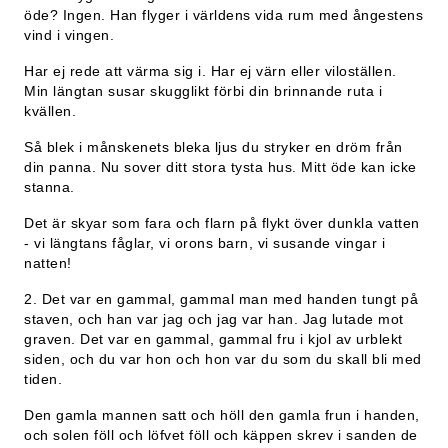
öde? Ingen. Han flyger i världens vida rum med ångestens
vind i vingen.
Har ej rede att värma sig i. Har ej värn eller viloställen.
Min längtan susar skugglikt förbi din brinnande ruta i
kvällen.
Så blek i månskenets bleka ljus du stryker en dröm från
din panna. Nu sover ditt stora tysta hus. Mitt öde kan icke
stanna.
Det är skyar som fara och flarn på flykt över dunkla vatten
- vi längtans fåglar, vi orons barn, vi susande vingar i
natten!
2. Det var en gammal, gammal man med handen tungt på
staven, och han var jag och jag var han. Jag lutade mot
graven. Det var en gammal, gammal fru i kjol av urblekt
siden, och du var hon och hon var du som du skall bli med
tiden.
Den gamla mannen satt och höll den gamla frun i handen,
och solen föll och löfvet föll och käppen skrev i sanden de