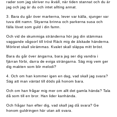
rader som jag skriver nu ikväll, när tiden stannat och du är
jag och jag är du och intet allting annat.
3. Bara du går över markerna, lever var källa, sjunger var
tuva ditt namn. Skyarna brinna och parkerna susa och
fälla lövet som guld i din famn.
Och vid de skummiga stränderna hör jag din stämmas
vaggande vågsorl till tröst Räck mig de älskade händerna.
Mörkret skall skrämmas. Kvalet skall släppa mitt bröst.
Bara du går över ängarna, bara jag ser dig vandra i
fjärran förbi, darra de eviga strängarna. Säg mig vem ger
dig makten som blir melodi?
4. Och om han kommer igen en dag, vad skall jag svara?
Säg att man väntat till döds på honom bara.
Och om han frågar mig mer om allt det gamla hända? Tala
då som till en bror. Han lider kanhända.
Och frågar han efter dig, vad skall jag då svara? Ge
honom guldringen här utan att svara.