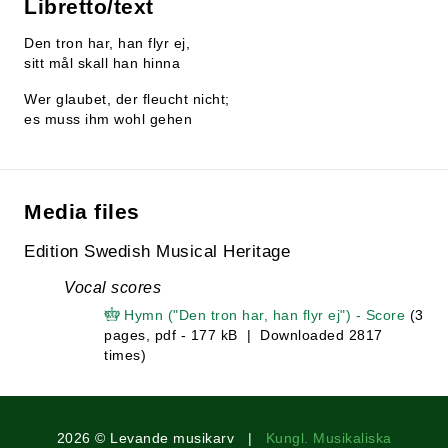
Libretto/text
Den tron har, han flyr ej,
sitt mål skall han hinna
Wer glaubet, der fleucht nicht;
es muss ihm wohl gehen
Media files
Edition Swedish Musical Heritage
Vocal scores
Hymn ("Den tron har, han flyr ej") - Score
(3
pages, pdf - 177 kB | Downloaded 2817
times)
2026 © Levande musikarv |
Kungl. Musikaliska