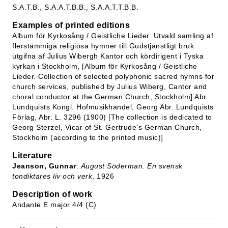
S.A.T.B., S.A.A.T.B.B., S.A.A.T.T.B.B.
Examples of printed editions
Album för Kyrkosång / Geistliche Lieder. Utvald samling af
flerstämmiga religiösa hymner till Gudstjänstligt bruk
utgifna af Julius Wibergh Kantor och kördirigent i Tyska
kyrkan i Stockholm, [Album för Kyrkosång / Geistliche
Lieder. Collection of selected polyphonic sacred hymns for
church services, published by Julius Wiberg, Cantor and
choral conductor at the German Church, Stockholm] Abr.
Lundquists Kongl. Hofmusikhandel, Georg Abr. Lundquists
Förlag, Abr. L. 3296 (1900) [The collection is dedicated to
Georg Sterzel, Vicar of St. Gertrude’s German Church,
Stockholm (according to the printed music)]
Literature
Jeanson, Gunnar
:
August Söderman. En svensk
tondiktares liv och verk
, 1926
Description of work
Andante E major 4/4 (C)