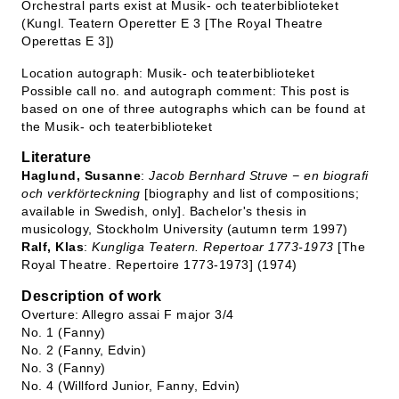
Orchestral parts exist at Musik- och teaterbiblioteket
(Kungl. Teatern Operetter E 3 [The Royal Theatre
Operettas E 3])
Location autograph: Musik- och teaterbiblioteket
Possible call no. and autograph comment: This post is
based on one of three autographs which can be found at
the Musik- och teaterbiblioteket
Literature
Haglund, Susanne
:
Jacob Bernhard Struve − en biografi
och verkförteckning
[biography and list of compositions;
available in Swedish, only]. Bachelor's thesis in
musicology, Stockholm University (autumn term 1997)
Ralf, Klas
:
Kungliga Teatern. Repertoar 1773-1973
[The
Royal Theatre. Repertoire 1773-1973] (1974)
Description of work
Overture: Allegro assai F major 3/4
No. 1 (Fanny)
No. 2 (Fanny, Edvin)
No. 3 (Fanny)
No. 4 (Willford Junior, Fanny, Edvin)