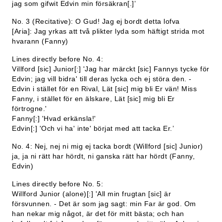
jag som gifwit Edvin min försäkran[.]’
No. 3 (Recitative): O Gud! Jag ej bordt detta lofva
[Aria]: Jag yrkas att två plikter lyda som häftigt strida mot
hvarann (Fanny)
Lines directly before No. 4:
Villford [sic] Junior[:] 'Jag har märckt [sic] Fannys tycke för
Edvin; jag vill bidra' till deras lycka och ej störa den. -
Edvin i stället för en Rival, Lät [sic] mig bli Er vän! Miss
Fanny, i stället för en älskare, Lät [sic] mig bli Er
förtrogne.'
Fanny[:] 'Hvad erkänsla!'
Edvin[:] 'Och vi ha' inte' börjat med att tacka Er.’
No. 4: Nej, nej ni mig ej tacka bordt (Willford [sic] Junior)
ja, ja ni rätt har hördt, ni ganska rätt har hördt (Fanny,
Edvin)
Lines directly before No. 5:
Willford Junior (alone)[:] 'All min frugtan [sic] är
försvunnen. - Det är som jag sagt: min Far är god. Om
han nekar mig något, är det för mitt bästa; och han