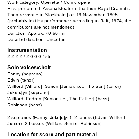
Work category: Operetta / Comic opera
First performed: Arsenalsteatern [the then Royal Dramatic
Theatre venue in Stockholm] on 19 November, 1805
(probably its first performance according to Ralf, 1974; the
contributors are not mentioned)
Duration: Approx. 40-50 min
Detailed duration: Uncertain
Instrumentation
2.2.2.2 / 2.0.0.0 / str
Solo voices/choir
Fanny (soprano)
Edvin (tenor)
Willford [Villford], Sonen [Junior, i.e., The Son] (tenor)
Joke[c]yn (soprano)
Willford, Fadren [Senior, i.e., The Father] (bass)
Robinson (bass)
2 sopranos (Fanny, Joke[c]yn), 2 tenors (Edvin, Willford
Junior), 2 basses (Willford Senior, Robinson)
Location for score and part material