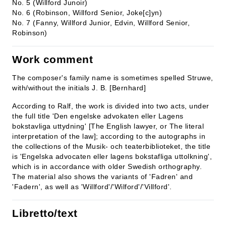
No. 5 (Willford Junoir)
No. 6 (Robinson, Willford Senior, Joke[c]yn)
No. 7 (Fanny, Willford Junior, Edvin, Willford Senior,
Robinson)
Work comment
The composer's family name is sometimes spelled Struwe,
with/without the initials J. B. [Bernhard]
According to Ralf, the work is divided into two acts, under
the full title 'Den engelske advokaten eller Lagens
bokstavliga uttydning' [The English lawyer, or The literal
interpretation of the law]; according to the autographs in
the collections of the Musik- och teaterbiblioteket, the title
is 'Engelska advocaten eller lagens bokstafliga uttolkning',
which is in accordance with older Swedish orthography.
The material also shows the variants of 'Fadren' and
'Fadern', as well as 'Willford'/'Wilford'/'Villford'.
Libretto/text