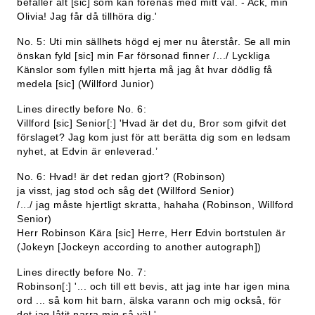
befaller alt [sic] som kan förenas med mitt väl. - Ack, min
Olivia! Jag får då tillhöra dig.'
No. 5: Uti min sällhets högd ej mer nu återstår. Se all min
önskan fyld [sic] min Far försonad finner /.../ Lyckliga
Känslor som fyllen mitt hjerta må jag åt hvar dödlig få
medela [sic] (Willford Junior)
Lines directly before No. 6:
Villford [sic] Senior[:] 'Hvad är det du, Bror som gifvit det
förslaget? Jag kom just för att berätta dig som en ledsam
nyhet, at Edvin är enleverad.’
No. 6: Hvad! är det redan gjort? (Robinson)
ja visst, jag stod och såg det (Willford Senior)
/.../ jag måste hjertligt skratta, hahaha (Robinson, Willford
Senior)
Herr Robinson Kära [sic] Herre, Herr Edvin bortstulen är
(Jokeyn [Jockeyn according to another autograph])
Lines directly before No. 7:
Robinson[:] '... och till ett bevis, att jag inte har igen mina
ord ... så kom hit barn, älska varann och mig också, för
det jag låtit narra mig så väl.'