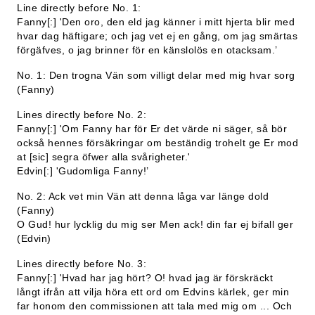
Line directly before No. 1:
Fanny[:] 'Den oro, den eld jag känner i mitt hjerta blir med
hvar dag häftigare; och jag vet ej en gång, om jag smärtas
förgäfves, o jag brinner för en känslolös en otacksam.’
No. 1: Den trogna Vän som villigt delar med mig hvar sorg
(Fanny)
Lines directly before No. 2:
Fanny[:] 'Om Fanny har för Er det värde ni säger, så bör
också hennes försäkringar om beständig trohelt ge Er mod
at [sic] segra öfwer alla svårigheter.'
Edvin[:] 'Gudomliga Fanny!’
No. 2: Ack vet min Vän att denna låga var länge dold
(Fanny)
O Gud! hur lycklig du mig ser Men ack! din far ej bifall ger
(Edvin)
Lines directly before No. 3:
Fanny[:] 'Hvad har jag hört? O! hvad jag är förskräckt
långt ifrån att vilja höra ett ord om Edvins kärlek, ger min
far honom den commissionen att tala med mig om ... Och