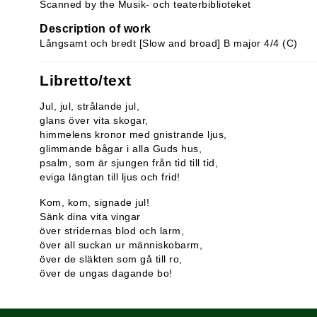
Scanned by the Musik- och teaterbiblioteket
Description of work
Långsamt och bredt [Slow and broad] B major 4/4 (C)
Libretto/text
Jul, jul, strålande jul,
glans över vita skogar,
himmelens kronor med gnistrande ljus,
glimmande bågar i alla Guds hus,
psalm, som är sjungen från tid till tid,
eviga längtan till ljus och frid!
Kom, kom, signade jul!
Sänk dina vita vingar
över stridernas blod och larm,
över all suckan ur människobarm,
över de släkten som gå till ro,
över de ungas dagande bo!