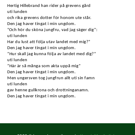
Hertig Hillebrand han rider på grevens gård
uti lunden
och rika grevens dotter för honom ute står.
Den jag haver tingat i min ungdom.
”Och hör du sköna jungfru, vad jag säger dig”:
uti lunden
Har du lust att följa utav landet med mig?”
Den jag haver tingat i min ungdom.
”Hur skall jag kunna följa av landet med dig?”
uti lunden
”Här är så många som akta uppå mig”
Den jag haver tingat i min ungdom.
Men ungersven tog jungfrun allt uti sin famn
uti lunden
gav henne gullkrona och drottninganamn.
Den jag haver tingat i min ungdom.