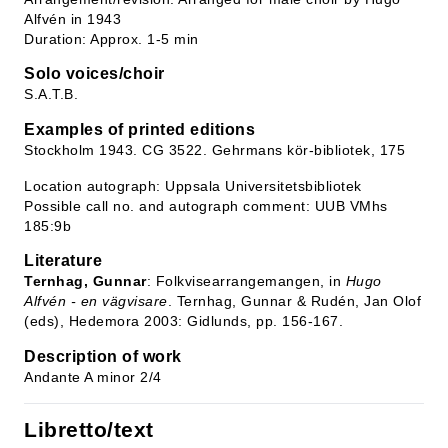
Alfvén in 1943
Duration: Approx. 1-5 min
Solo voices/choir
S.A.T.B.
Examples of printed editions
Stockholm 1943. CG 3522. Gehrmans kör-bibliotek, 175
Location autograph: Uppsala Universitetsbibliotek
Possible call no. and autograph comment: UUB VMhs
185:9b
Literature
Ternhag, Gunnar
: Folkvisearrangemangen, in
Hugo
Alfvén - en vägvisare
. Ternhag, Gunnar & Rudén, Jan Olof
(eds), Hedemora 2003: Gidlunds, pp. 156-167.
Description of work
Andante A minor 2/4
Libretto/text