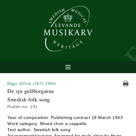
Hugo Alfvén
(1872-1960)
De sju gullborgarna
Swedish folk song
Rudén no. 191
Year of composition: Publishing contract 18 March 1943
Work category: Mixed choir a cappella
Text author: Swedish folk song
Arrangement/revision: Arranged for male choir by Hugo