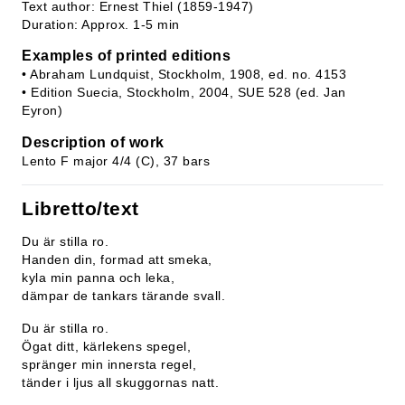
Text author: Ernest Thiel (1859-1947)
Duration: Approx. 1-5 min
Examples of printed editions
• Abraham Lundquist, Stockholm, 1908, ed. no. 4153
• Edition Suecia, Stockholm, 2004, SUE 528 (ed. Jan
Eyron)
Description of work
Lento F major 4/4 (C), 37 bars
Libretto/text
Du är stilla ro.
Handen din, formad att smeka,
kyla min panna och leka,
dämpar de tankars tärande svall.
Du är stilla ro.
Ögat ditt, kärlekens spegel,
spränger min innersta regel,
tänder i ljus all skuggornas natt.