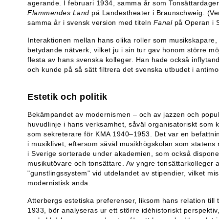
agerande. I februari 1934, samma år som Tonsättardagen
Flammendes Land
på Landestheater i Braunschweig. (Ver
samma år i svensk version med titeln
Fanal
på Operan i 
Interaktionen mellan hans olika roller som musikskapare,
betydande nätverk, vilket ju i sin tur gav honom större mö
flesta av hans svenska kolleger. Han hade också inflytan
och kunde på så sätt filtrera det svenska utbudet i antimo
Estetik och politik
Bekämpandet av modernismen – och av jazzen och popul
huvudlinje i hans verksamhet, såväl organisatoriskt som ko
som sekreterare för KMA 1940–1953. Det var en befattn
i musiklivet, eftersom såväl musikhögskolan som staten
i Sverige sorterade under akademien, som också dispone
musikutövare och tonsättare. Av yngre tonsättarkolleger a
"gunstlingssystem" vid utdelandet av stipendier, vilket
modernistisk anda.
Atterbergs estetiska preferenser, liksom hans relation till 
1933, bör analyseras ur ett större idéhistoriskt perspektiv, 