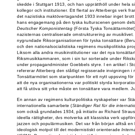
skedde i Stuttgart 1913, och han upprätthöll under hela si
kollegor och institutioner. Ett flertal av Atterbergs verk 
det nazistiska maktövertagandet 1933 innebar inget brott 
hans engagemang på den tyska kulturscenen genom delt
Deutscher Komponistentag
(Första Tyska Tonsättarmötet) 
nazisternas centraliserade omstrukturering av musiklivet
nygrundade Riksorganisationen för tyska tonsättare (
Beru
och den nationalsocialistiska regimens musikpolitiska pr
Liksom alla andra musikinstitutioner var det nya tonsättar
Riksmusikkammaren, som i sin tur sorterade under Riksk
under propagandminister Goebbels styre. I en artikel i 
refererar Atterberg den ståtligt regisserade invigningen i
Tonsättarmötet som startpunkten för ett nytt uppsving för 
att de nya organisationerna var politiskt styrda korporat
att få utöva sitt yrke måste en tonsättare vara medlem. J
En annan av regimens kulturpolitiska nyskapelser var Stä
internationella samarbete (
Ständiger Rat für die interna
som också grundades 1934, på initiativ av Richard Straus
ideella rättigheter, dvs motverka att klassiska verk uppf
jazzen och populärmusiken. Det var från början alltså en
ideologisk motpol till det modernistiskt orienterade
Intern