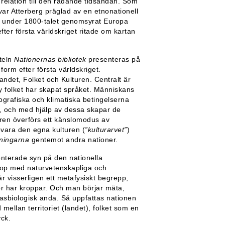
relation till den rådande tidsandan. Som
n var Atterberg präglad av en etnonationell
om under 1800-talet genomsyrat Europa
efter första världskriget ritade om kartan
iteln
Nationernas bibliotek
presenteras på
 form efter första världskriget.
andet, Folket och Kulturen. Centralt är
 ty folket har skapat språket. Människans
eografiska och klimatiska betingelserna
er, och med hjälp av dessa skapar de
ären överförs ett känslomodus av
vara den egna kulturen (
”kulturarvet”
)
ningarna
gentemot andra nationer.
nterade syn på den nationella
ihop med naturvetenskapliga och
är visserligen ett metafysiskt begrepp,
or har kroppar. Och man börjar mäta,
rasbiologisk anda. Så uppfattas nationen
ellan territoriet (landet), folket som en
yck.