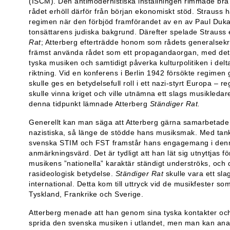
(ISCM). Den antimodernistiska inställningen rimmade bra 
rådet erhöll därför från början ekonomiskt stöd. Strauss 
regimen när den förbjöd framförandet av en av Paul Duk
tonsättarens judiska bakgrund. Därefter spelade Strauss 
Rat
; Atterberg efterträdde honom som rådets generalsekr
främst använda rådet som ett propagandaorgan, med det d
tyska musiken och samtidigt påverka kulturpolitiken i del
riktning. Vid en konferens i Berlin 1942 försökte regimen
skulle ges en betydelsefull roll i ett nazi-styrt Europa –
skulle vinna kriget och ville utnämna ett slags musikleda
denna tidpunkt lämnade Atterberg
Ständiger Rat.
Generellt kan man säga att Atterberg gärna samarbetade
nazistiska, så länge de stödde hans musiksmak. Med tanke
svenska STIM och FST framstår hans engagemang i denna
anmärkningsvärd. Det är tydligt att han lät sig utnyttjas
musikens ”nationella” karaktär ständigt underströks, och 
rasideologisk betydelse.
Ständiger Rat
skulle vara ett sla
international. Detta kom till uttryck vid de musikfester s
Tyskland, Frankrike och Sverige.
Atterberg menade att han genom sina tyska kontakter och s
sprida den svenska musiken i utlandet, men man kan ana