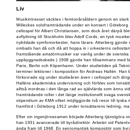
Liv
Musikintresset väcktes i femtonårsåldern genom en stark 
Willeckes soloframträdande under en konsert i Göteborg. 1
cellospel för Albert Christiansen, som dock året därpå blev
avflyttning till Stockholm blev Adolf Cords, en tysk musike
nybildade symfoniorkester, hans lärare. Atterberg gjord
ombads han då och då att hoppa in i orkesterns cellostäm
framstående amatörmusiker var vanlig under de svenska
uppbyggnadsskede.) 1908 gjorde han tillsammans med fade
Paris, Berlin och Köpenhamn. Under studietiden på Teknis
terminer lektioner i komposition för Andreas Hallén. Han 
förkovrade sig under studieåren även i cellospel och dirig
Halléns akademiska undervisning och förblev som tonsät
alltså inordnas i den långa rad av självlärda som ännu vi
framträdande roller i det länge institutionellt svaga svens
stipendium av KMA vilket möjliggjorde två resor till tyska
framförd i Göteborg 1912 under tonsättarens ledning, ma
Efter sin ingenjörsexamen började Atterberg tjänstgöra vi
han 1931 avancerade till byrådirektör. Arbetet vid Patent
ända fram till 1968. En senromantisk kompositör som byr