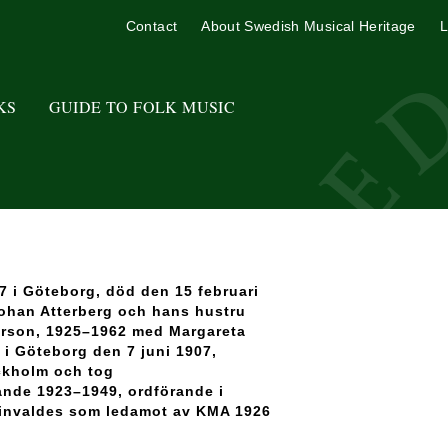
Contact
About Swedish Musical Heritage
L
KS
GUIDE TO FOLK MUSIC
 i Göteborg, död den 15 februari
Johan Atterberg och hans hustru
terson, 1925–1962 med Margareta
 i Göteborg den 7 juni 1907,
ckholm och tog
ande 1923–1949, ordförande i
 invaldes som ledamot av KMA 1926