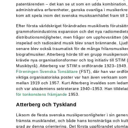
patentärenden – det kan se ut som en udda kombination, 
administrativa erfarenheter, ganska ovanliga i musikerkret
kom att spela inom det svenska musiksamhället fram till 1
Efter första världskriget förändrades musiklivets förutsät
grammofonindustrins expansion och det nya radiomediets 
distributionsmöjligheter, men frågor om upphovsrätten (det
inspelad och radiosänd musik blev snart brännande. Lju
senare blev också traumatisk för de många frilansmusike
biografmusiker. Atterberg hörde till en grupp musikperso
krävde nya organisationsformer och tog initiativ till STIM
Musikbyrå). Atterberg var STIM:s ordförande 1923–1949
Föreningen Svenska Tonsättare
(FST), där han var ordfö
viktiga organisatoriska poster var han även verksam som 
mellan 1919 och 1957. Kurt Atterberg invaldes som leda
och var akademiens sekreterare 1940–1953. Han tilldel
för tonkonstens främjande
1953.
Atterberg och Tyskland
Liksom de flesta svenska musikpersonligheter i sin gener
främsta musiklandet, och både hans konstnärliga och kul
grad av denna orientering. Det första uppförandet utoml