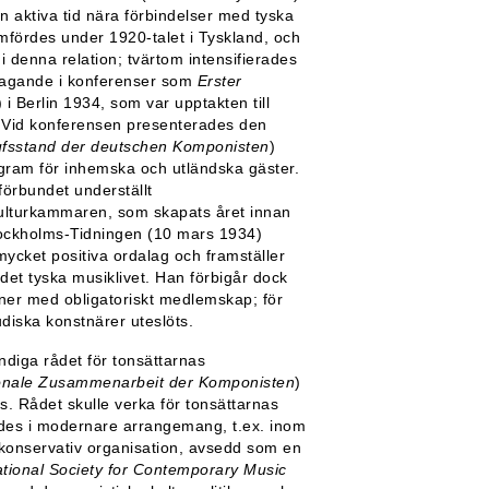
n aktiva tid nära förbindelser med tyska
framfördes under 1920-talet i Tyskland, och
i denna relation; tvärtom intensifierades
agande i konferenser som
Erster
i Berlin 1934, som var upptakten till
. Vid konferensen presenterades den
fsstand der deutschen Komponisten
)
ogram för inhemska och utländska gäster.
förbundet underställt
ulturkammaren, som skapats året innan
Stockholms-Tidningen (10 mars 1934)
 mycket positiva ordalag och framställer
det tyska musiklivet. Han förbigår dock
ioner med obligatoriskt medlemskap; för
udiska konstnärer uteslöts.
ndiga rådet för tonsättarnas
tionale Zusammenarbeit der Komponisten
)
s. Rådet skulle verka för tonsättarnas
ördes i modernare arrangemang, t.ex. inom
 konservativ organisation, avsedd som en
ational Society for Contemporary Music