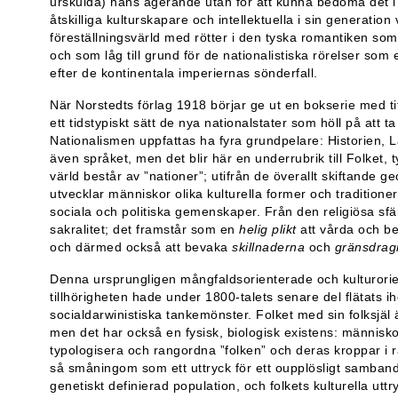
urskulda) hans agerande utan för att kunna bedöma det i 
åtskilliga kulturskapare och intellektuella i sin generatio
föreställningsvärld med rötter i den tyska romantiken s
och som låg till grund för de nationalistiska rörelser som 
efter de kontinentala imperiernas sönderfall.
När Norstedts förlag 1918 börjar ge ut en bokserie med t
ett tidstypiskt sätt de nya nationalstater som höll på att ta
Nationalismen uppfattas ha fyra grundpelare: Historien, L
även språket, men det blir här en underrubrik till Folket,
värld består av ”nationer”; utifrån de överallt skiftande g
utvecklar människor olika kulturella former och tradition
sociala och politiska gemenskaper. Från den religiösa sf
sakralitet; det framstår som en
helig plikt
att vårda och be
och därmed också att bevaka
skillnaderna
och
gränsdrag
Denna ursprungligen mångfaldsorienterade och kulturorie
tillhörigheten hade under 1800-talets senare del flätats 
socialdarwinistiska tankemönster. Folket med sin folksjäl 
men det har också en fysisk, biologisk existens: människ
typologisera och rangordna ”folken” och deras kroppar i 
så småningom som ett uttryck för ett oupplösligt samband m
genetiskt definierad population, och folkets kulturella uttr