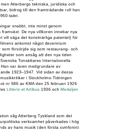
men Atterbergs tekniska, juridiska och
sar, bidrog till den framträdande roll han
950-talet.
tningar snabbt, inte minst genom
framväxt. De nya villkoren innebar nya
 vill säga det konstnärliga patentet) för
dfilmens ankomst något decennium
r som försörjde sig som restaurang- och
nligheter som ansåg att den nya tiden
 (Svenska Tonsättares Internationella
. Han var även medgrundare av
rande 1923–1947. Vid sidan av dessa
musikkritiker i Stockholms-Tidningen
mot nr 586 av KMA den 25 februari 1926
ades
Litteris et Artibus
1936 och
Medaljen
ation såg Atterberg Tyskland som det
turpolitiska verksamhet påverkades i hög
ands av hans musik (den första symfonin)