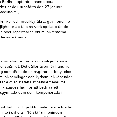
 Berlin, uppfördes hans opera
ket hade uruppförts den 27 januari
Stockholm.)
 kritiker och musikbyråkrat gav honom ett
jligheter att få sina verk spelade än de
de över repertoaren vid musikfesterna
dernistisk anda.
ärmusiken – framstår nämligen som en
nstnärligt. Det gäller även för hans tid
ing som då hade en avgörande betydelse
s musiksamlingar och kyrkomusikväsendet
rade över statens stipendiemedel för
nklagades han för att bedriva ett
 missgynnade dem som komponerade i
tysk kultur och politik, både före och efter
inte i syfte att ”förstå” (i meningen