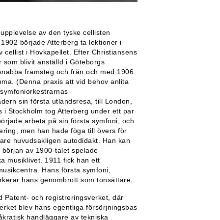
upplevelse av den tyske cellisten
902 började Atterberg ta lektioner i
 cellist i Hovkapellet. Efter Christiansens
r som blivit anställd i Göteborgs
e snabba framsteg och från och med 1906
ma. (Denna praxis att vid behov anlita
 symfoniorkestrarnas
rn sin första utlandsresa, till London,
 i Stockholm tog Atterberg under ett par
började arbeta på sin första symfoni, och
ering, men han hade föga till övers för
tare huvudsakligen autodidakt. Han kan
d början av 1900-talet spelade
ka musiklivet. 1911 fick han ett
 musikcentra. Hans första symfoni,
rkerar hans genombrott som tonsättare.
d Patent- och registreringsverket, där
verket blev hans egentliga försörjningsbas
åkratisk handläggare av tekniska