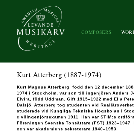
COMPOSERS
WOR
Kurt Atterberg
(1887-1974)
Kurt Magnus Atterberg, född den 12 december 1887
1974 i Stockholm, var son till ingenjören Anders 
Elvira, född Uddman. Gift 1915–1922 med Ella Pe
Dalsjö. Atterberg tog studenten vid Realläroverket
studerade vid Kungliga Tekniska Högskolan i Sto
civilingenjörsexamen 1911. Han var STIM:s ordför
Föreningen Svenska Tonsättare (FST) 1923–1947,
och var akademiens sekreterare 1940–1953.