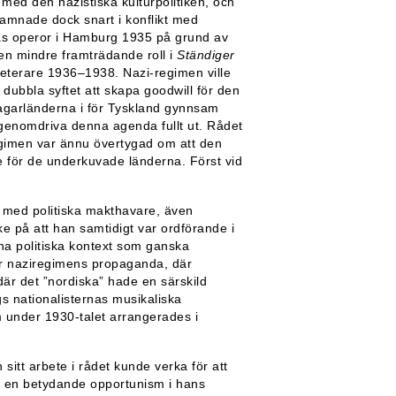
med den nazistiska kulturpolitiken, och
hamnade dock snart i konflikt med
as operor i Hamburg 1935 på grund av
en mindre framträdande roll i
Ständiger
eterare 1936–1938. Nazi-regimen ville
ubbla syftet att skapa goodwill för den
tagarländerna i för Tyskland gynnsam
 genomdriva denna agenda fullt ut. Rådet
 regimen var ännu övertygad om att den
re för de underkuvade länderna. Först vid
 med politiska makthavare, även
 på att han samtidigt var ordförande i
 politiska kontext som ganska
 för naziregimens propaganda, där
där det ”nordiska” hade en särskild
gs nationalisternas musikaliska
om under 1930-talet arrangerades i
itt arbete i rådet kunde verka för att
 en betydande opportunism i hans