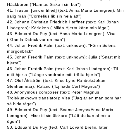
Häckburen ("Nannas Siska i sin bur")
41. Trasten [unidentified] (text: Anna Maria Lenngren): Min
salig man ("Cornelius lik sin hela ätt")
42. Johann Christian Friedrich Hæffner (text: Karl Johan
Lindegren): Kärleken ("Milda Hjerta känn min låga")
43. Edouard Du Puy (text: Anna Maria Lenngren): Visa
("Gamla Didrick var en man")
44. Johan Fredrik Palm (text: unknown): "Förrn Solens
morgonblick"
45. Johan Fredrik Palm (text: unknown): Julia ("Snart mit
hjerta")
46. Johan Fredrik Palm (text: Karl Johan Lindegren): Til
mitt hjerta ("Länge vandrade mitt trötta hjerta")
47. Olof Åhlström (text: Knud Lyne Rahbek/Johan
Stenhammar): Roland ("Ej hade Carl Magnus")
48. Anonymous composer (text: Peter Magnus
Troiel/unknown translator): Visa ("Jag är en man som har
så bida tågat")
49. Edouard Du Puy (text: Soame Jenyns/Anna Maria
Lenngren): Elise til sin älskare ("Lätt du kan af mina
ögon")
50. Edouard Du Puy (text: Carl Edvard Brelin, later