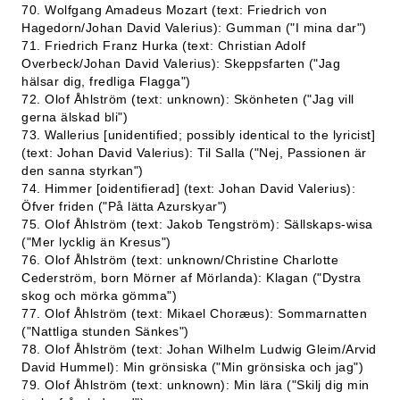
70. Wolfgang Amadeus Mozart (text: Friedrich von
Hagedorn/Johan David Valerius): Gumman ("I mina dar")
71. Friedrich Franz Hurka (text: Christian Adolf
Overbeck/Johan David Valerius): Skeppsfarten ("Jag
hälsar dig, fredliga Flagga")
72. Olof Åhlström (text: unknown): Skönheten ("Jag vill
gerna älskad bli")
73. Wallerius [unidentified; possibly identical to the lyricist]
(text: Johan David Valerius): Til Salla ("Nej, Passionen är
den sanna styrkan")
74. Himmer [oidentifierad] (text: Johan David Valerius):
Öfver friden ("På lätta Azurskyar")
75. Olof Åhlström (text: Jakob Tengström): Sällskaps-wisa
("Mer lycklig än Kresus")
76. Olof Åhlström (text: unknown/Christine Charlotte
Cederström, born Mörner af Mörlanda): Klagan ("Dystra
skog och mörka gömma")
77. Olof Åhlström (text: Mikael Choræus): Sommarnatten
("Nattliga stunden Sänkes")
78. Olof Åhlström (text: Johan Wilhelm Ludwig Gleim/Arvid
David Hummel): Min grönsiska ("Min grönsiska och jag")
79. Olof Åhlström (text: unknown): Min lära ("Skilj dig min