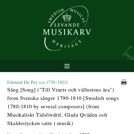
Edouard Du Puy
(ca 1770−1822)
Sång [Song] ("Till Vinets och vällustens ära")
from Svenska sånger 1790-1810 [Swedish songs
1780-1810 by several composers] (from
Musikaliskt Tidsfördrif, Glada Qväden och
Skaldestycken satte i musik)