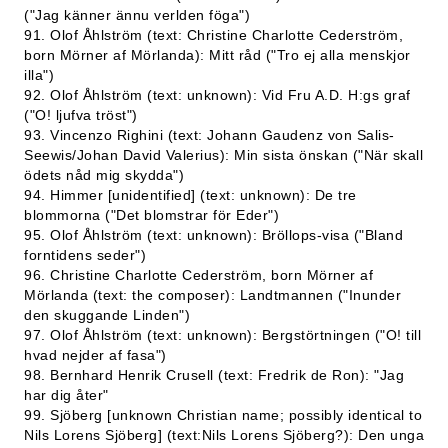
("Jag känner ännu verlden föga")
91. Olof Åhlström (text: Christine Charlotte Cederström,
born Mörner af Mörlanda): Mitt råd ("Tro ej alla menskjor
illa")
92. Olof Åhlström (text: unknown): Vid Fru A.D. H:gs graf
("O! ljufva tröst")
93. Vincenzo Righini (text: Johann Gaudenz von Salis-
Seewis/Johan David Valerius): Min sista önskan ("När skall
ödets nåd mig skydda")
94. Himmer [unidentified] (text: unknown): De tre
blommorna ("Det blomstrar för Eder")
95. Olof Åhlström (text: unknown): Bröllops-visa ("Bland
forntidens seder")
96. Christine Charlotte Cederström, born Mörner af
Mörlanda (text: the composer): Landtmannen ("Inunder
den skuggande Linden")
97. Olof Åhlström (text: unknown): Bergstörtningen ("O! till
hvad nejder af fasa")
98. Bernhard Henrik Crusell (text: Fredrik de Ron): "Jag
har dig åter"
99. Sjöberg [unknown Christian name; possibly identical to
Nils Lorens Sjöberg] (text:Nils Lorens Sjöberg?): Den unga