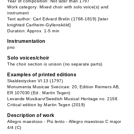
Year of composition: Not later than 1797
Work category: Mixed choir with solo voice(s) and
instrument
Text author: Carl Edvard Brelin (1768-1819) [later
knighted Carlheim-Gyllensköld]
Duration: Approx. 1-5 min
Instrumentation
pno
Solo voices/choir
The choir section is unison (no separate parts)
Examples of printed editions
Skaldestycken VI:13 (1797)
Monumenta Musicae Svecicae: 20, Edition Reimers AB,
ER 107030 (Ed.: Martin Tegen)
Levande Musikarv/Swedish Musical Heritage no. 2158.
Critical edition by Martin Tegen (2019)
Description of work
Allegro maestoso - Più lento - Allegro maestoso C major
4/4 (C)