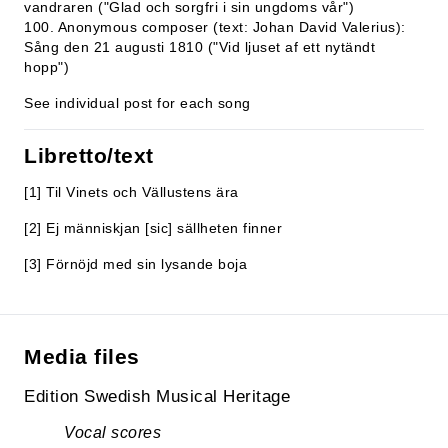
vandraren ("Glad och sorgfri i sin ungdoms vår")
100. Anonymous composer (text: Johan David Valerius):
Sång den 21 augusti 1810 ("Vid ljuset af ett nytändt
hopp")
See individual post for each song
Libretto/text
[1] Til Vinets och Vällustens ära
[2] Ej människjan [sic] sällheten finner
[3] Förnöjd med sin lysande boja
Media files
Edition Swedish Musical Heritage
Vocal scores