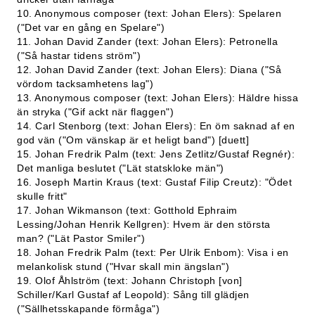
10. Anonymous composer (text: Johan Elers): Spelaren
("Det var en gång en Spelare")
11. Johan David Zander (text: Johan Elers): Petronella
("Så hastar tidens ström")
12. Johan David Zander (text: Johan Elers): Diana ("Så
vördom tacksamhetens lag")
13. Anonymous composer (text: Johan Elers): Häldre hissa
än stryka ("Gif ackt när flaggen")
14. Carl Stenborg (text: Johan Elers): En öm saknad af en
god vän ("Om vänskap är et heligt band") [duett]
15. Johan Fredrik Palm (text: Jens Zetlitz/Gustaf Regnér):
Det manliga beslutet ("Lät statskloke män")
16. Joseph Martin Kraus (text: Gustaf Filip Creutz): "Ödet
skulle fritt"
17. Johan Wikmanson (text: Gotthold Ephraim
Lessing/Johan Henrik Kellgren): Hvem är den största
man? ("Lät Pastor Smiler")
18. Johan Fredrik Palm (text: Per Ulrik Enbom): Visa i en
melankolisk stund ("Hvar skall min ängslan")
19. Olof Åhlström (text: Johann Christoph [von]
Schiller/Karl Gustaf af Leopold): Sång till glädjen
("Sällhetsskapande förmåga")