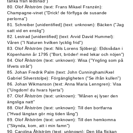
tanka från ledsnad")
80. Olof Åhlström (text: Frans Mikael Franzén):
Champagne-vinet ("Drick! de förflyga de susande
perlorna")
81. Schreiber [unidentified] (text: unknown): Bäcken ("Jag
satt vid en enslig")
82. Lestrad [unidentified] (text: Arvid David Hummel):
Våren ("I Naturen hvilken lycklig frid")
83. Olof Åhlström (text: Nils Lorens Sjöberg): Eldsvådan i
Köpenhamn år 1795 ("Bort, bröder! med lekar och nöjen")
84. Olof Åhlström (text: unknown): Wisa ("Yngling som på
lifvets stråt")
85. Johan Fredrik Palm (text: John Cunningham/Axel
Gabriel Silverstolpe): Förgängligheten ("Se ifrån kullen")
86. Johan Wikmanson (text: Anna Maria Lenngren): Visa
("Ungdom! du hvars hjerta")
87. Olof Åhlström (text: unknown): "Månen ej lyser den
ängsliga natt"
88. Olof Åhlström (text: unknown): Till den bortfarna
("Hvad längtan gör mig tiden lång")
89. Olof Åhlström (text: unknown): Till den hemkomna
("Skynda, kom, att i min famn")
90. Carolina Åhlström (text: unknown): Den lilla flickan