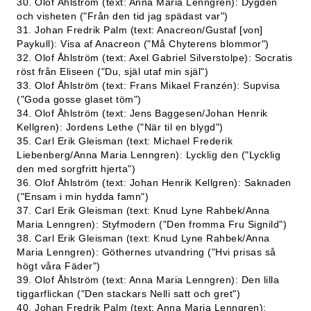
30. Olof Åhlström (text: Anna Maria Lenngren): Dygden
och visheten ("Från den tid jag spädast var")
31. Johan Fredrik Palm (text: Anacreon/Gustaf [von]
Paykull): Visa af Anacreon ("Må Chyterens blommor")
32. Olof Åhlström (text: Axel Gabriel Silverstolpe): Socratis
röst från Eliseen ("Du, själ utaf min själ")
33. Olof Åhlström (text: Frans Mikael Franzén): Supvisa
("Goda gosse glaset töm")
34. Olof Åhlström (text: Jens Baggesen/Johan Henrik
Kellgren): Jordens Lethe ("När til en blygd")
35. Carl Erik Gleisman (text: Michael Frederik
Liebenberg/Anna Maria Lenngren): Lycklig den ("Lycklig
den med sorgfritt hjerta")
36. Olof Åhlström (text: Johan Henrik Kellgren): Saknaden
("Ensam i min hydda famn")
37. Carl Erik Gleisman (text: Knud Lyne Rahbek/Anna
Maria Lenngren): Styfmodern ("Den fromma Fru Signild")
38. Carl Erik Gleisman (text: Knud Lyne Rahbek/Anna
Maria Lenngren): Göthernes utvandring ("Hvi prisas så
högt våra Fäder")
39. Olof Åhlström (text: Anna Maria Lenngren): Den lilla
tiggarflickan ("Den stackars Nelli satt och gret")
40. Johan Fredrik Palm (text: Anna Maria Lenngren):