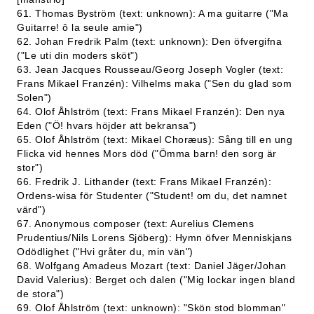
61. Thomas Byström (text: unknown): A ma guitarre ("Ma
Guitarre! ô la seule amie")
62. Johan Fredrik Palm (text: unknown): Den öfvergifna
("Le uti din moders sköt")
63. Jean Jacques Rousseau/Georg Joseph Vogler (text:
Frans Mikael Franzén): Vilhelms maka ("Sen du glad som
Solen")
64. Olof Åhlström (text: Frans Mikael Franzén): Den nya
Eden ("Ö! hvars höjder att bekransa")
65. Olof Åhlström (text: Mikael Choræus): Sång till en ung
Flicka vid hennes Mors död ("Ömma barn! den sorg är
stor")
66. Fredrik J. Lithander (text: Frans Mikael Franzén):
Ordens-wisa för Studenter ("Student! om du, det namnet
värd")
67. Anonymous composer (text: Aurelius Clemens
Prudentius/Nils Lorens Sjöberg): Hymn öfver Menniskjans
Odödlighet ("Hvi gråter du, min vän")
68. Wolfgang Amadeus Mozart (text: Daniel Jäger/Johan
David Valerius): Berget och dalen ("Mig lockar ingen bland
de stora")
69. Olof Åhlström (text: unknown): "Skön stod blomman"