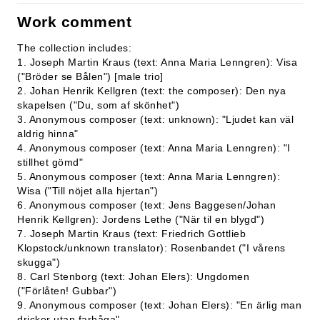
Work comment
The collection includes:
1. Joseph Martin Kraus (text: Anna Maria Lenngren): Visa
("Bröder se Bålen") [male trio]
2. Johan Henrik Kellgren (text: the composer): Den nya
skapelsen ("Du, som af skönhet")
3. Anonymous composer (text: unknown): "Ljudet kan väl
aldrig hinna"
4. Anonymous composer (text: Anna Maria Lenngren): "I
stillhet gömd"
5. Anonymous composer (text: Anna Maria Lenngren):
Wisa ("Till nöjet alla hjertan")
6. Anonymous composer (text: Jens Baggesen/Johan
Henrik Kellgren): Jordens Lethe ("När til en blygd")
7. Joseph Martin Kraus (text: Friedrich Gottlieb
Klopstock/unknown translator): Rosenbandet ("I vårens
skugga")
8. Carl Stenborg (text: Johan Elers): Ungdomen
("Förlåten! Gubbar")
9. Anonymous composer (text: Johan Elers): "En ärlig man
dricker utan farhåga"