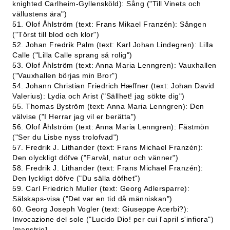
knighted Carlheim-Gyllensköld): Sång ("Till Vinets och
vällustens ära")
51. Olof Åhlström (text: Frans Mikael Franzén): Sången
("Törst till blod och klor")
52. Johan Fredrik Palm (text: Karl Johan Lindegren): Lilla
Calle ("Lilla Calle sprang så rolig")
53. Olof Åhlström (text: Anna Maria Lenngren): Vauxhallen
("Vauxhallen börjas min Bror")
54. Johann Christian Friedrich Hæffner (text: Johan David
Valerius): Lydia och Arist ("Sällhet! jag sökte dig")
55. Thomas Byström (text: Anna Maria Lenngren): Den
välvise ("I Herrar jag vil er berätta")
56. Olof Åhlström (text: Anna Maria Lenngren): Fästmön
("Ser du Lisbe nyss trolofvad")
57. Fredrik J. Lithander (text: Frans Michael Franzén):
Den olyckligt döfve ("Farväl, natur och vänner")
58. Fredrik J. Lithander (text: Frans Michael Franzén):
Den lyckligt döfve ("Du sälla döfhet")
59. Carl Friedrich Muller (text: Georg Adlersparre):
Sälskaps-visa ("Det var en tid då människan")
60. Georg Joseph Vogler (text: Giuseppe Acerbi?):
Invocazione del sole ("Lucido Dio! per cui l'april s'infiora")
[manstrio]