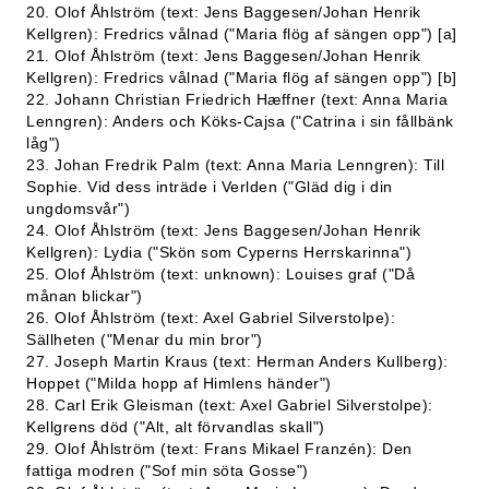
20. Olof Åhlström (text: Jens Baggesen/Johan Henrik
Kellgren): Fredrics vålnad ("Maria flög af sängen opp") [a]
21. Olof Åhlström (text: Jens Baggesen/Johan Henrik
Kellgren): Fredrics vålnad ("Maria flög af sängen opp") [b]
22. Johann Christian Friedrich Hæffner (text: Anna Maria
Lenngren): Anders och Köks-Cajsa ("Catrina i sin fållbänk
låg")
23. Johan Fredrik Palm (text: Anna Maria Lenngren): Till
Sophie. Vid dess inträde i Verlden ("Gläd dig i din
ungdomsvår")
24. Olof Åhlström (text: Jens Baggesen/Johan Henrik
Kellgren): Lydia ("Skön som Cyperns Herrskarinna")
25. Olof Åhlström (text: unknown): Louises graf ("Då
månan blickar")
26. Olof Åhlström (text: Axel Gabriel Silverstolpe):
Sällheten ("Menar du min bror")
27. Joseph Martin Kraus (text: Herman Anders Kullberg):
Hoppet ("Milda hopp af Himlens händer")
28. Carl Erik Gleisman (text: Axel Gabriel Silverstolpe):
Kellgrens död ("Alt, alt förvandlas skall")
29. Olof Åhlström (text: Frans Mikael Franzén): Den
fattiga modren ("Sof min söta Gosse")