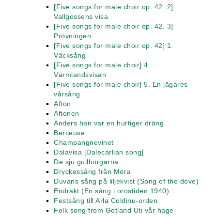
[Five songs for male choir op. 42. 2]
Vallgossens visa
[Five songs for male choir op. 42. 3]
Prövningen
[Five songs for male choir op. 42] 1.
Väcksång
[Five songs for male choir] 4.
Värmlandsvisan
[Five songs for male choir] 5. En jägares
vårsång
Afton
Aftonen
Anders han var en hurtiger dräng
Berceuse
Champangnevinet
Dalavisa [Dalecarlian song]
De sju gullborgarna
Dryckessång från Mora
Duvans sång på liljekvist (Song of the dove)
Endräkt (En sång i orostiden 1940)
Festsång till Arla Coldinu-orden
Folk song from Gotland Uti vår hage