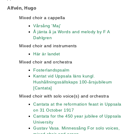
Alfvén, Hugo
Mixed choir a cappella
Vårsång 'Maj'
Å jänta å ja Words and melody by F A
Dahlgren
Mixed choir and instruments
Här är landet
Mixed choir and orchestra
Fosterlandspsalm
Kantat vid Uppsala läns kungl.
Hushållningssällskaps 100-årsjubileum
[Cantata]
Mixed choir with solo voice(s) and orchestra
Cantata at the reformation feast in Uppsala
on 31 October 1917
Cantata for the 450 year jubilee of Uppsala
University
Gustav Vasa. Minnessång For solo voices,