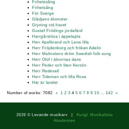
Frihetssång
Frihetsång
För Sverge
Glädjens blomster
Gryning vid havet
Gustaf Frödings jordafärd
Harrgårstösa i äppelapla
Herr Apelbrand och Lena lilla
Herr Fröjdenborg och fröken Adelin
Herr Malmstens dröm Swedish folk song
Herr Olof i älvornas dans
Herr Peder och liten Kerstin
Herr Redevall
Herr Tideman och lilla Rosa
Här är landet
Number of works: 7082
«
1
2
3
4
5
6
7
8
9
10
...
142
»
2026 © Levande musikarv |
Kungl. Musikaliska
Akademien