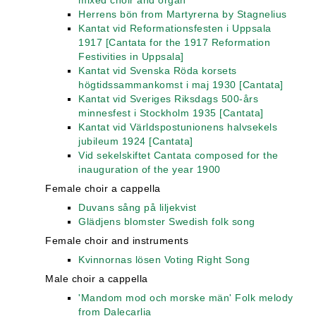
mixed choir and organ
Herrens bön from Martyrerna by Stagnelius
Kantat vid Reformationsfesten i Uppsala
1917 [Cantata for the 1917 Reformation
Festivities in Uppsala]
Kantat vid Svenska Röda korsets
högtidssammankomst i maj 1930 [Cantata]
Kantat vid Sveriges Riksdags 500-års
minnesfest i Stockholm 1935 [Cantata]
Kantat vid Världspostunionens halvsekels
jubileum 1924 [Cantata]
Vid sekelskiftet Cantata composed for the
inauguration of the year 1900
Female choir a cappella
Duvans sång på liljekvist
Glädjens blomster Swedish folk song
Female choir and instruments
Kvinnornas lösen Voting Right Song
Male choir a cappella
'Mandom mod och morske män' Folk melody
from Dalecarlia